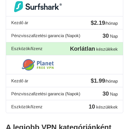
$2.19
Kezdő ár
/hónap
30
Pénzvisszafizetési garancia (Napok)
Nap
Korlátlan
Eszközök/lízenz
készülékek
$1.99
Kezdő ár
/hónap
30
Pénzvisszafizetési garancia (Napok)
Nap
10
Eszközök/lízenz
készülékek
A legjobb VPN kategóriánként