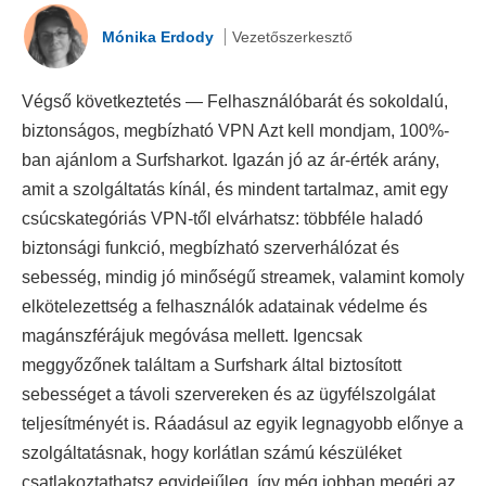
Mónika Erdody
Vezetőszerkesztő
Végső következtetés — Felhasználóbarát és sokoldalú,
biztonságos, megbízható VPN Azt kell mondjam, 100%-
ban ajánlom a Surfsharkot. Igazán jó az ár-érték arány,
amit a szolgáltatás kínál, és mindent tartalmaz, amit egy
csúcskategóriás VPN-től elvárhatsz: többféle haladó
biztonsági funkció, megbízható szerverhálózat és
sebesség, mindig jó minőségű streamek, valamint komoly
elkötelezettség a felhasználók adatainak védelme és
magánszférájuk megóvása mellett. Igencsak
meggyőzőnek találtam a Surfshark által biztosított
sebességet a távoli szervereken és az ügyfélszolgálat
teljesítményét is. Ráadásul az egyik legnagyobb előnye a
szolgáltatásnak, hogy korlátlan számú készüléket
csatlakoztathatsz egyidejűleg, így még jobban megéri az