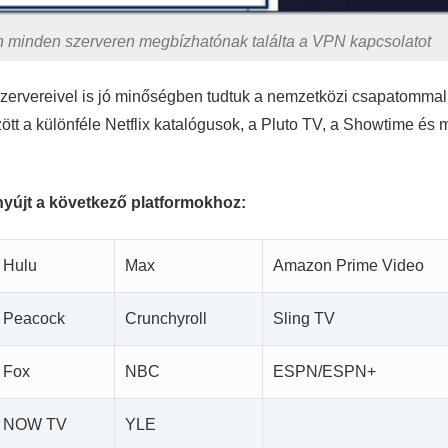
n minden szerveren megbízhatónak találta a VPN kapcsolatot
szervereivel is jó minőségben tudtuk a nemzetközi csapatommal
zött a különféle Netflix katalógusok, a Pluto TV, a Showtime és 
yújt a következő platformokhoz:
Hulu
Max
Amazon Prime Video
Peacock
Crunchyroll
Sling TV
Fox
NBC
ESPN/ESPN+
NOW TV
YLE