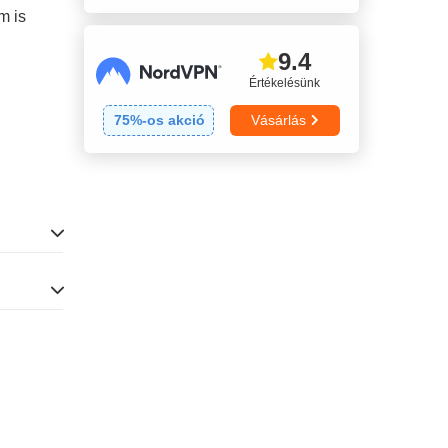
támogatás
m is
9.4
Értékelésünk
75
%-os akció
Vásárlás