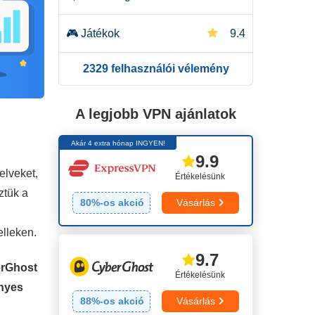
🎮
Játékok
9.4
2329 felhasználói vélemény
🌐
Szerverhálózat
9.8
🛡️
Biztonság
9.9
A legjobb VPN ajánlatok
Akár 4 extra hónap INGYEN!
🔒
Adatvédelem
9.8
9.9
elveket,
Értékelésünk
📥
Torrentezés
9.9
ztük a
80
%-os akció
Vásárlás
👌
Telepítés & appok
9.8
elleken.
9.7
💰
Díjszabás
9.7
rGhost
Értékelésünk
ényes
👨🏼‍🔧
Megbízhatóság és
88
%-os akció
Vásárlás
9.9