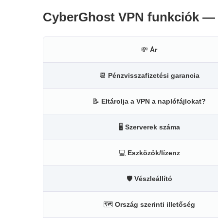
CyberGhost VPN funkciók — F
💸
Ár
📆
Pénzvisszafizetési garancia
📝
Eltárolja a VPN a naplófájlokat?
🖥
Szerverek száma
💻
Eszközök/lízenz
🛡
Vészleállító
🗺
Ország szerinti illetőség