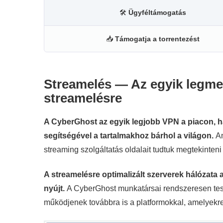
🛠
Ügyféltámogatás
📥
Támogatja a torrentezést
Streamelés — Az egyik legmeg
streamelésre
A CyberGhost az egyik legjobb VPN a piacon, h
segítségével a tartalmakhoz bárhol a világon.
Am
streaming szolgáltatás oldalait tudtuk megtekinten
A streamelésre optimalizált szerverek hálózata 
nyújt.
A CyberGhost munkatársai rendszeresen teszte
működjenek továbbra is a platformokkal, amelyekre 