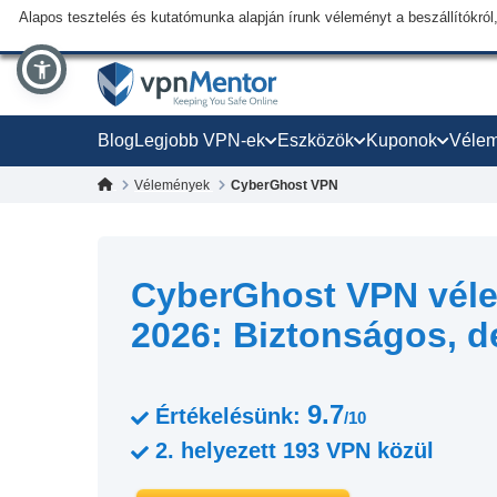
Alapos tesztelés és kutatómunka alapján írunk véleményt a beszállítókról,
Blog
Legjobb VPN-ek
Eszközök
Kuponok
Véle
Vélemények
CyberGhost VPN
CyberGhost VPN vél
2026: Biztonságos, de
9.7
Értékelésünk:
/10
2.
helyezett
193
VPN közül