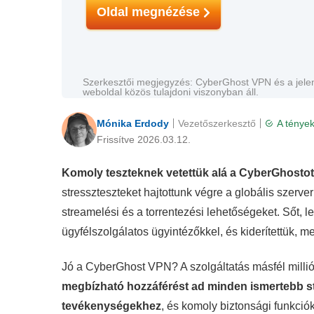
Oldal megnézése
Szerkesztői megjegyzés: CyberGhost VPN és a jele
weboldal közös tulajdoni viszonyban áll.
Mónika Erdody
Vezetőszerkesztő
A tények
Frissítve 2026.03.12.
Komoly teszteknek vetettük alá a CyberGhostot,
stresszteszteket hajtottunk végre a globális szerve
streamelési és a torrentezési lehetőségeket. Sőt, l
ügyfélszolgálatos ügyintézőkkel, és kiderítettük, 
Jó a CyberGhost VPN? A szolgáltatás másfél millió 
megbízható hozzáférést ad minden ismertebb st
tevékenységekhez
, és komoly biztonsági funkci