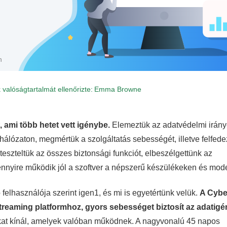
n
 valóságtartalmát ellenőrizte:
Emma Browne
 ami több hetet vett igénybe.
Elemeztük az adatvédelmi irány
rhálózaton, megmértük a szolgáltatás sebességét, illetve felfede
eteszteltük az összes biztonsági funkciót, elbeszélgettünk az
mennyire működik jól a szoftver a népszerű készülékeken és mod
felhasználója szerint igen1, és mi is egyetértünk velük.
A Cybe
reaming platformhoz, gyors sebességet biztosít az adatig
ókat kínál, amelyek valóban működnek. A nagyvonalú 45 napos