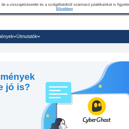
 de a visszajelzéseidet és a szolgáltatóktól származó jutalékainkat is figye
Bővebben
mények
Útmutatók
emények
 jó is?