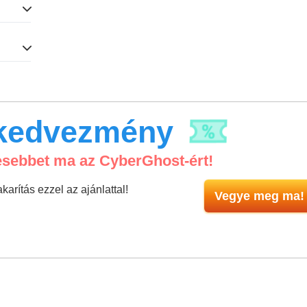
kedvezmény
esebbet ma az CyberGhost-ért!
karítás ezzel az ajánlattal!
Vegye meg ma!