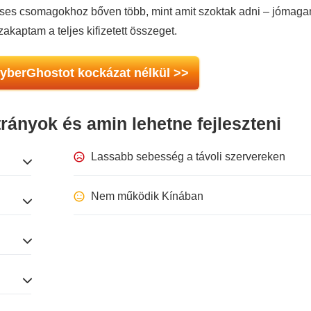
téses csomagokhoz bőven több, mint amit szoktak adni – jómaga
akaptam a teljes kifizetett összeget.
CyberGhostot kockázat nélkül >>
ányok és amin lehetne fejleszteni
Lassabb sebesség a távoli szervereken
Nem működik Kínában