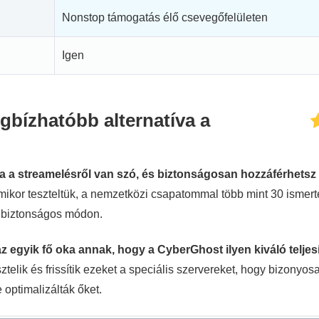
Nonstop támogatás élő csevegőfelületen
Igen
bízhatóbb alternatíva a
a a streamelésről van szó, és biztonságosan hozzáférhetsz
ikor teszteltük, a nemzetközi csapatommal több mint 30 ismer
i biztonságos módon.
az egyik fő oka annak, hogy a CyberGhost ilyen kiváló telje
lik és frissítik ezeket a speciális szervereket, hogy bizonyos
optimalizálták őket.