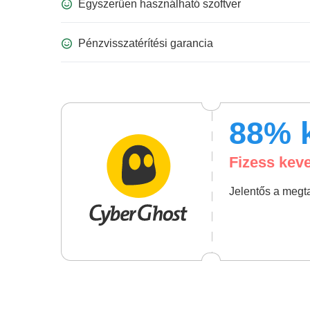
Egyszerűen használható szoftver
Pénzvisszatérítési garancia
88
% 
Fizess kev
Jelentős a megta