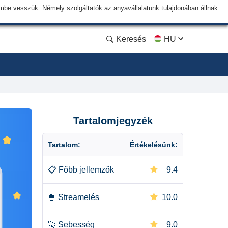
lembe vesszük. Némely szolgáltatók az anyavállalatunk tulajdonában állnak.
Keresés
HU
Tartalomjegyzék
Tartalom:
Értékelésünk:
📋
Főbb jellemzők
9.4
🍿
Streamelés
10.0
🚀
Sebesség
9.0