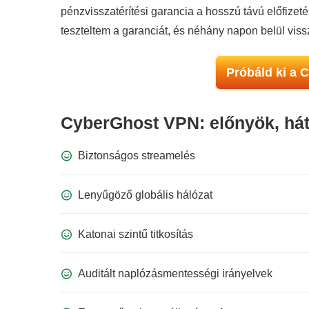
pénzvisszatérítési garancia a hosszú távú előfize
teszteltem a garanciát, és néhány napon belül vissz
Próbáld ki a 
CyberGhost VPN: előnyök, hátr
Biztonságos streamelés
Lenyűgöző globális hálózat
Katonai szintű titkosítás
Auditált naplózásmentességi irányelvek