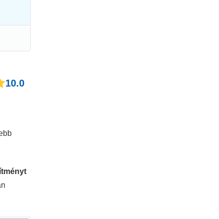
10.0
tebb
sítményt
an