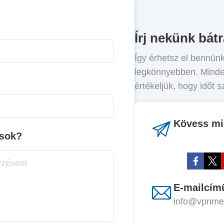
Írj nekünk bát
Így érhetsz el bennün
legkönnyebben. Minde
értékeljük, hogy időt 
Kövess mi
ások?
E-mailcím
info@vpnme