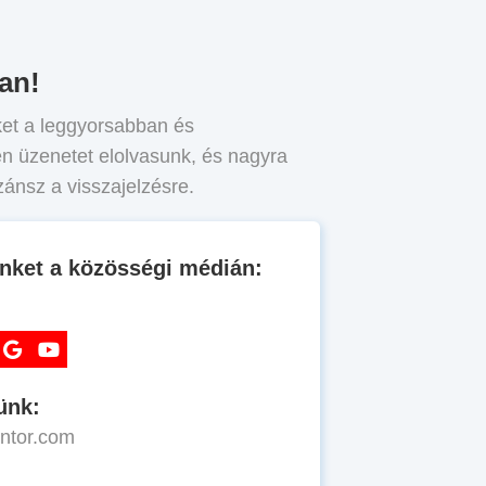
ran!
ket a leggyorsabban és
n üzenetet elolvasunk, és nagyra
szánsz a visszajelzésre.
nket a közösségi médián:
ünk:
ntor.com