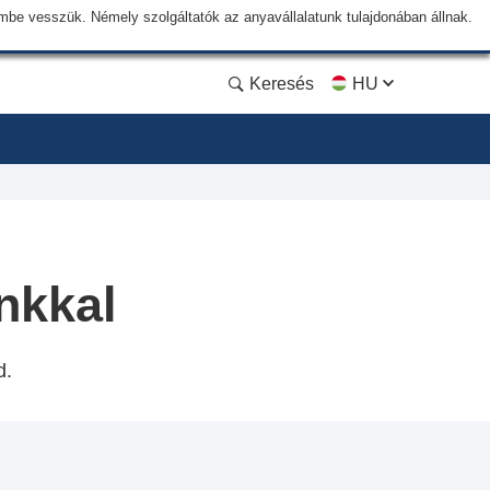
lembe vesszük. Némely szolgáltatók az anyavállalatunk tulajdonában állnak.
Keresés
HU
nkkal
d.