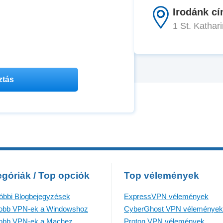
Irodánk cí
1 St. Katha
góriák / Top opciók
Top vélemények
óbbi Blogbejegyzések
ExpressVPN vélemények
jobb VPN-ek a Windowshoz
CyberGhost VPN vélemények
jobb VPN-ek a Machez
Proton VPN vélemények