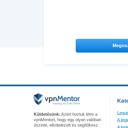
Kate
Legut
Küldetésünk:
Azért hoztuk létre a
vpnMentort, hogy egy olyan valóban
A leg
őszinte, elkötelezett és segítőkész
A leg