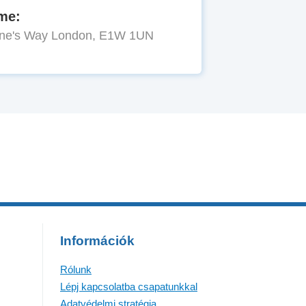
me:
rine's Way London, E1W 1UN
Információk
Rólunk
Lépj kapcsolatba csapatunkkal
Adatvédelmi stratégia