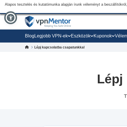
Alapos tesztelés és kutatómunka alapján írunk véleményt a beszállítókról,
Blog
Legjobb VPN-ek
Eszközök
Kuponok
Véle
Lépj kapcsolatba csapatunkkal
Lépj
T