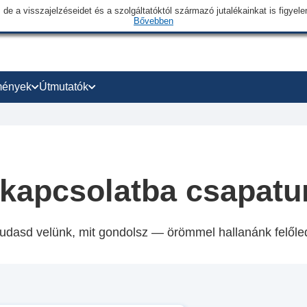
 de a visszajelzéseidet és a szolgáltatóktól származó jutalékainkat is figye
Bővebben
mények
Útmutatók
 kapcsolatba csapatu
udasd velünk, mit gondolsz — örömmel hallanánk felőle