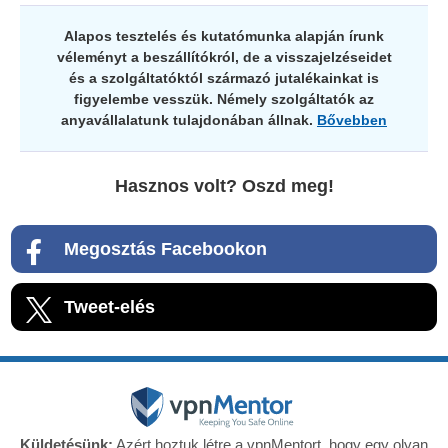
Alapos tesztelés és kutatómunka alapján írunk
véleményt a beszállítókról, de a visszajelzéseidet
és a szolgáltatóktól származó jutalékainkat is
figyelembe vesszük. Némely szolgáltatók az
anyavállalatunk tulajdonában állnak.
Bővebben
Hasznos volt? Oszd meg!
Megosztás Facebookon
Tweet-elés
Küldetésünk:
Azért hoztuk létre a vpnMentort, hogy egy olyan