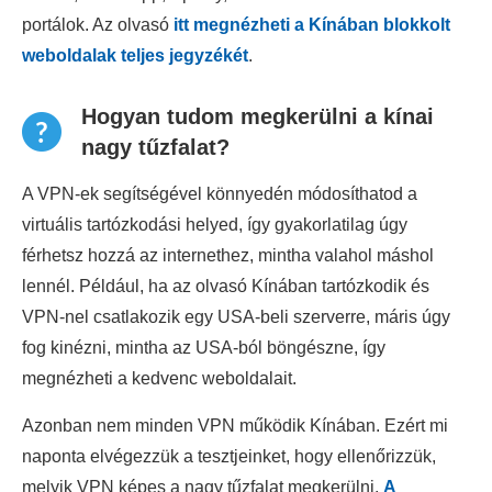
portálok. Az olvasó
itt megnézheti a Kínában blokkolt
weboldalak teljes jegyzékét
.
Hogyan tudom megkerülni a kínai
nagy tűzfalat?
A VPN-ek segítségével könnyedén módosíthatod a
virtuális tartózkodási helyed, így gyakorlatilag úgy
férhetsz hozzá az internethez, mintha valahol máshol
lennél. Például, ha az olvasó Kínában tartózkodik és
VPN-nel csatlakozik egy USA-beli szerverre, máris úgy
fog kinézni, mintha az USA-ból böngészne, így
megnézheti a kedvenc weboldalait.
Azonban nem minden VPN működik Kínában. Ezért mi
naponta elvégezzük a tesztjeinket, hogy ellenőrizzük,
melyik VPN képes a nagy tűzfalat megkerülni.
A