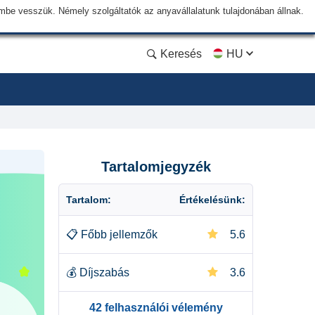
lembe vesszük. Némely szolgáltatók az anyavállalatunk tulajdonában állnak.
Keresés
HU
Tartalomjegyzék
Tartalom:
Értékelésünk:
📋
Főbb jellemzők
5.6
💰
Díjszabás
3.6
42 felhasználói vélemény