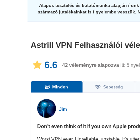
Alapos tesztelés és kutatómunka alapján írunk v
származó jutalékainkat is figyelembe vesszük. 
Astrill VPN
Felhasználói vé
6.6
42
véleményre alapozva
itt: 5 nye
Minden
Sebesség
Jim
Don’t even think of it if you own Apple pro
Worst VPN ever. Unreliable, unstable. It’s utt