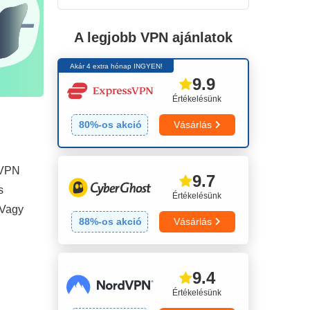
A legjobb VPN ajánlatok
Akár 4 extra hónap INGYEN!
9.9
Értékelésünk
80
%-os akció
Vásárlás
 VPN
9.7
s
Értékelésünk
 Vagy
88
%-os akció
Vásárlás
9.4
Értékelésünk