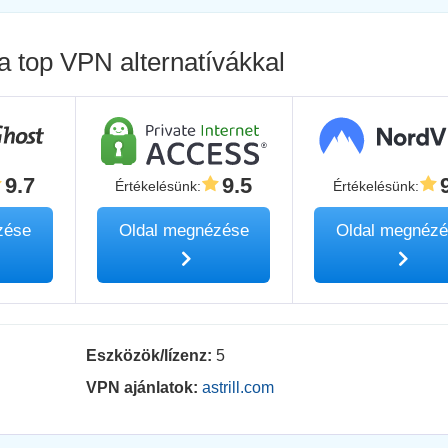
a top VPN alternatívákkal
9.7
9.5
Értékelésünk
:
Értékelésünk
:
zése
Oldal megnézése
Oldal megnéz
Eszközök/lízenz:
5
VPN ajánlatok:
astrill.com