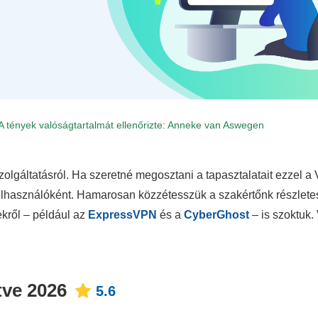
A tények valóságtartalmát ellenőrizte:
Anneke van Aswegen
olgáltatásról. Ha szeretné megosztani a tapasztalatait ezzel a
 felhasználóként. Hamarosan közzétesszük a szakértőnk részlete
kről – például az
ExpressVPN
és a
CyberGhost
– is szoktuk.
tve 2026
5.6