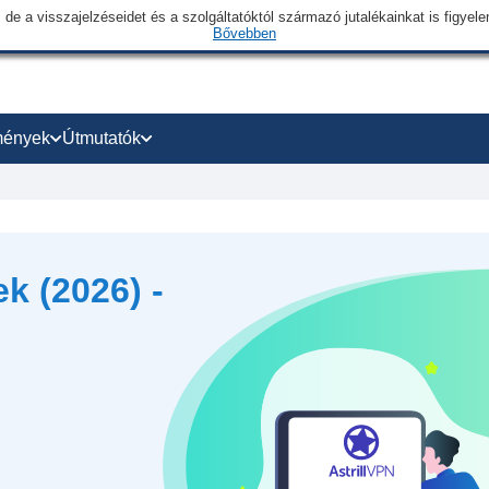
 de a visszajelzéseidet és a szolgáltatóktól származó jutalékainkat is figye
Bővebben
mények
Útmutatók
k (2026) -