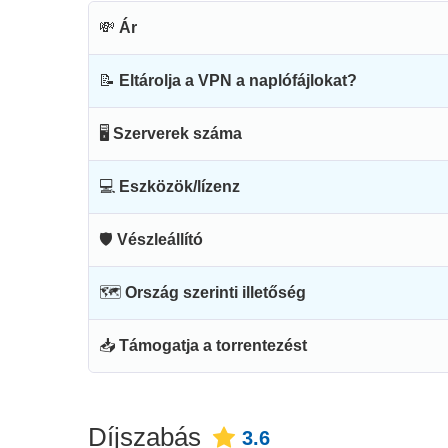
💸
Ár
📝
Eltárolja a VPN a naplófájlokat?
🖥
Szerverek száma
💻
Eszközök/lízenz
🛡
Vészleállító
🗺
Ország szerinti illetőség
📥
Támogatja a torrentezést
Díjszabás
3.6