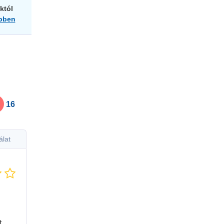
któl
bben
16
álat
t