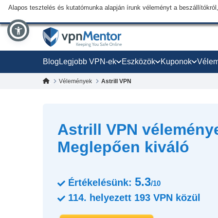
Alapos tesztelés és kutatómunka alapján írunk véleményt a beszállítókról,
Blog
Legjobb VPN-ek
Eszközök
Kuponok
Véle
Vélemények
Astrill VPN
Astrill VPN véleménye
Meglepően kiváló
5.3
Értékelésünk:
/10
114.
helyezett
193
VPN közül