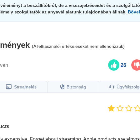
éleményt a beszállítókról, de a visszajelzéseidet és a szolgáltató
Némely szolgáltatók az anyavállalatunk tulajdonában állnak.
Bőve
lemények
(A felhasználói értékeléseket nem ellenőrizzük)
lven
26
Streamelés
Biztonság
Ügyfélszolg
ducts
erly expensive. Forget about streaming. Apple products are almos