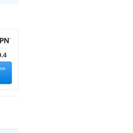
9.4
ése