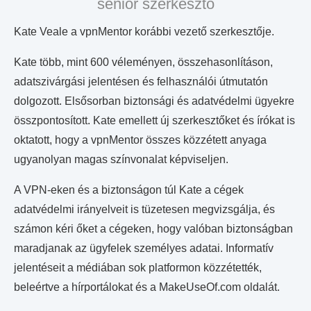
senior szerkesztő
Kate Veale a vpnMentor korábbi vezető szerkesztője.
Kate több, mint 600 véleményen, összehasonlításon,
adatszivárgási jelentésen és felhasználói útmutatón
dolgozott. Elsősorban biztonsági és adatvédelmi ügyekre
összpontosított. Kate emellett új szerkesztőket és írókat is
oktatott, hogy a vpnMentor összes közzétett anyaga
ugyanolyan magas színvonalat képviseljen.
A VPN-eken és a biztonságon túl Kate a cégek
adatvédelmi irányelveit is tüzetesen megvizsgálja, és
számon kéri őket a cégeken, hogy valóban biztonságban
maradjanak az ügyfelek személyes adatai. Informatív
jelentéseit a médiában sok platformon közzétették,
beleértve a hírportálokat és a MakeUseOf.com oldalát.