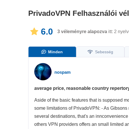
PrivadoVPN
Felhasználói v
6.0
3
véleményre alapozva
itt: 2 nyel
Minden
Sebesség
nospam
average price, reasonable country repertor
Aside of the basic features that is supposed mo
some limitations of PrivadoVPN: - As Gibsons r
several destinations, that's an innconvenience
others VPN providers offers an small limited a