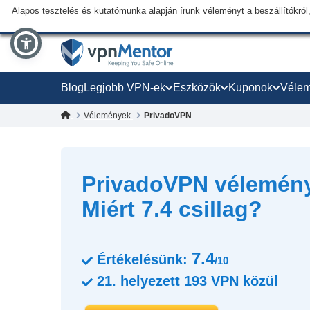
Alapos tesztelés és kutatómunka alapján írunk véleményt a beszállítókról,
Blog
Legjobb VPN-ek
Eszközök
Kuponok
Véle
Vélemények
PrivadoVPN
PrivadoVPN vélemény
Miért 7.4 csillag?
7.4
Értékelésünk:
/10
21.
helyezett
193
VPN közül