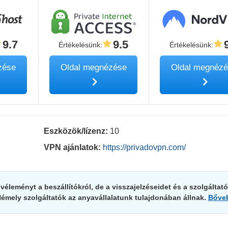
9.7
9.5
Értékelésünk
:
Értékelésünk
:
zése
Oldal megnézése
Oldal megnéz
Eszközök/lízenz:
10
VPN ajánlatok:
https://privadovpn.com/
éleményt a beszállítókról, de a visszajelzéseidet és a szolgáltató
Némely szolgáltatók az anyavállalatunk tulajdonában állnak.
Bőve