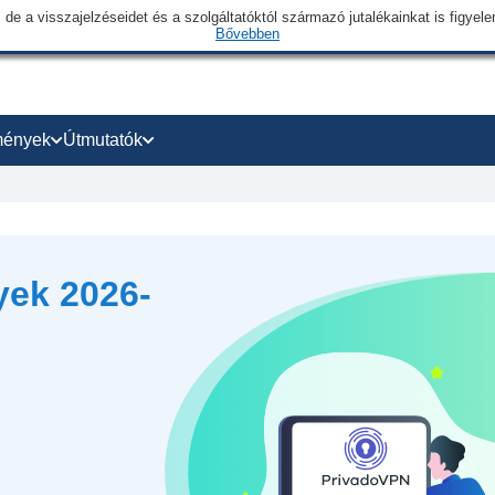
 de a visszajelzéseidet és a szolgáltatóktól származó jutalékainkat is figye
Bővebben
mények
Útmutatók
ek 2026-