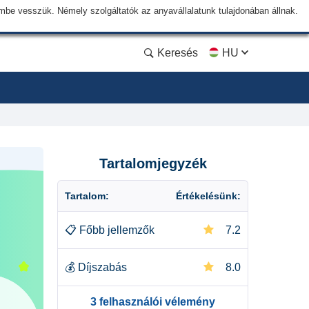
lembe vesszük. Némely szolgáltatók az anyavállalatunk tulajdonában állnak.
Keresés
HU
Tartalomjegyzék
Tartalom:
Értékelésünk:
📋
Főbb jellemzők
7.2
💰
Díjszabás
8.0
3 felhasználói vélemény