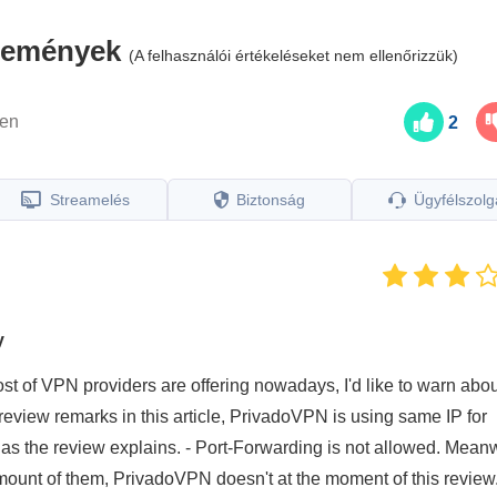
élemények
(A felhasználói értékeléseket nem ellenőrizzük)
ven
2
Streamelés
Biztonság
Ügyfélszolg
y
st of VPN providers are offering nowadays, I'd like to warn abou
eview remarks in this article, PrivadoVPN is using same IP for
 as the review explains. - Port-Forwarding is not allowed. Mean
mount of them, PrivadoVPN doesn't at the moment of this review.