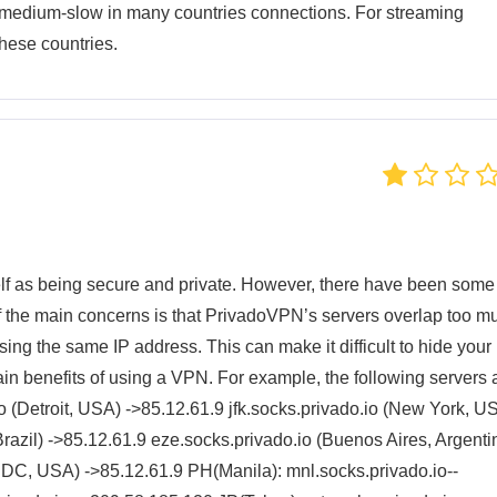
s medium-slow in many countries connections. For streaming
these countries.
elf as being secure and private. However, there have been some
 the main concerns is that PrivadoVPN’s servers overlap too m
sing the same IP address. This can make it difficult to hide your 
in benefits of using a VPN. For example, the following servers a
 (Detroit, USA) ->85.12.61.9 jfk.socks.privado.io (New York, US
razil) ->85.12.61.9 eze.socks.privado.io (Buenos Aires, Argentin
 DC, USA) ->85.12.61.9 PH(Manila): mnl.socks.privado.io--