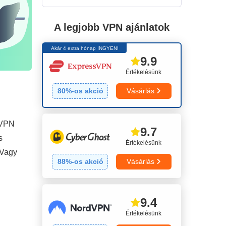
A legjobb VPN ajánlatok
Akár 4 extra hónap INGYEN!
9.9
Értékelésünk
80
%-os akció
Vásárlás
 VPN
9.7
s
Értékelésünk
 Vagy
88
%-os akció
Vásárlás
9.4
Értékelésünk