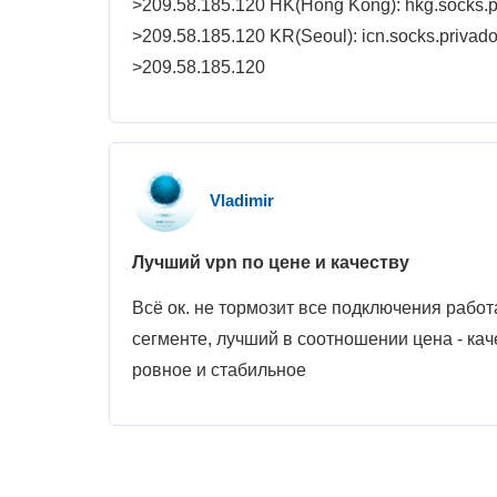
>209.58.185.120 HK(Hong Kong): hkg.socks.pri
>209.58.185.120 KR(Seoul): icn.socks.privado.
>209.58.185.120
Vladimir
Лучший vpn по цене и качеству
Всё ок. не тормозит все подключения рабо
сегменте, лучший в соотношении цена - кач
ровное и стабильное