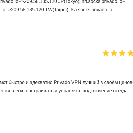
vado.io-->209.58.185.120 JP(Tokyo): nrt.socks.privado.io--
io-->209.58.185.120 TW(Taipei): tsa.socks.privado.io--
тают быстро и адекватно Privado VPN лучший в своём цено
ество легко настраивать и управлять подключение всегда