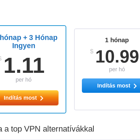
 hónap + 3 Hónap
1 hónap
Ingyen
10.99
$
1.11
$
per hó
per hó
Indítás most
Indítás most
 a top VPN alternatívákkal