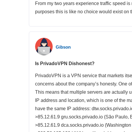
From my two years experience traffic speed i
purposes this is like no choice would exist on 
Gibson
Is PrivadoVPN Dishonest?
PrivadoVPN is a VPN service that markets its
concerns about the company’s honesty. One of
This means that multiple servers are actually u
IP address and location, which is one of the ma
have the same IP address: dtw.socks.privado.io
>85.12.61.9 gru.socks.privado.io (São Paulo, B
>85.12.61.9 dca.socks.privado.io (Washington