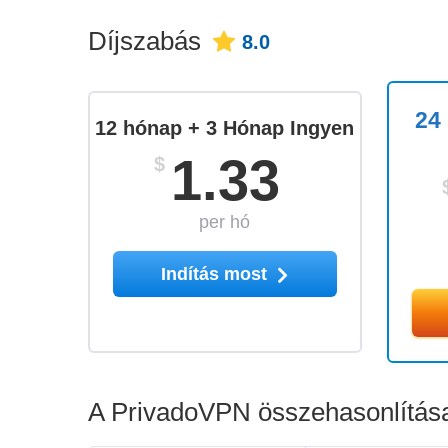
Díjszabás
8.0
24
12 hónap + 3 Hónap Ingyen
1.33
$
per hó
Indítás most
A PrivadoVPN összehasonlítása