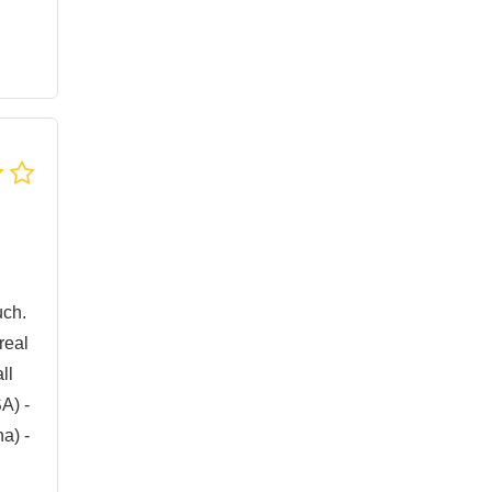
uch.
real
ll
A) -
a) -