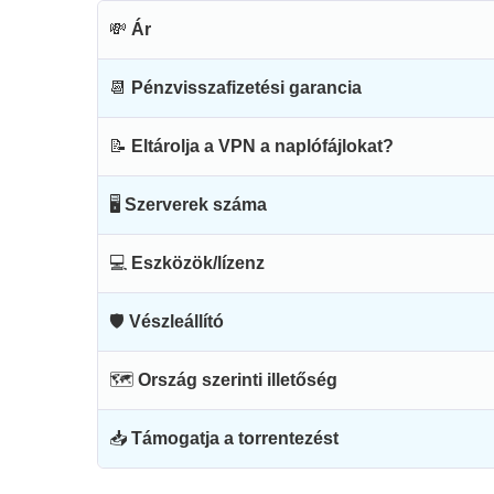
💸
Ár
📆
Pénzvisszafizetési garancia
📝
Eltárolja a VPN a naplófájlokat?
🖥
Szerverek száma
💻
Eszközök/lízenz
🛡
Vészleállító
🗺
Ország szerinti illetőség
📥
Támogatja a torrentezést