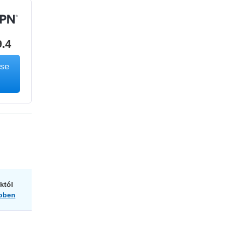
9.4
ése
któl
bben