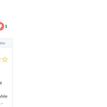
1
álat
t
while
 -