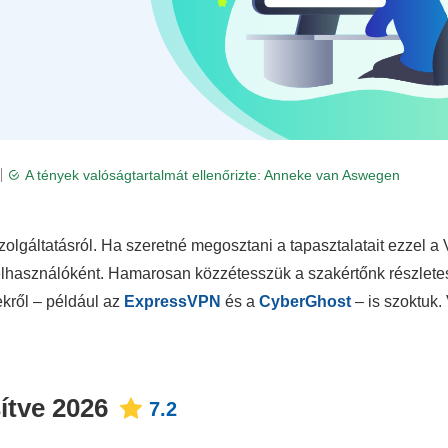
A tények valóságtartalmát ellenőrizte:
Anneke van Aswegen
olgáltatásról. Ha szeretné megosztani a tapasztalatait ezzel a
 felhasználóként. Hamarosan közzétesszük a szakértőnk részlete
kről – például az
ExpressVPN
és a
CyberGhost
– is szoktuk.
ítve 2026
7.2