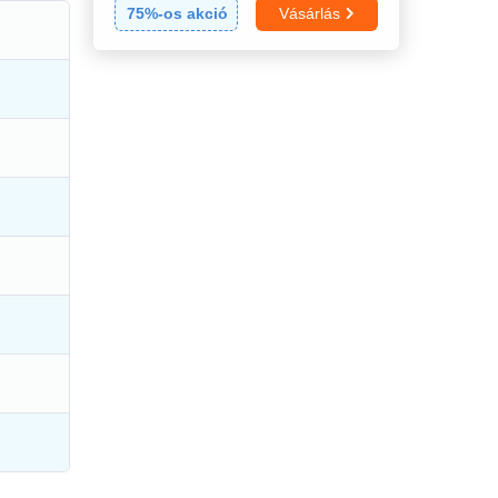
75
%-os akció
Vásárlás