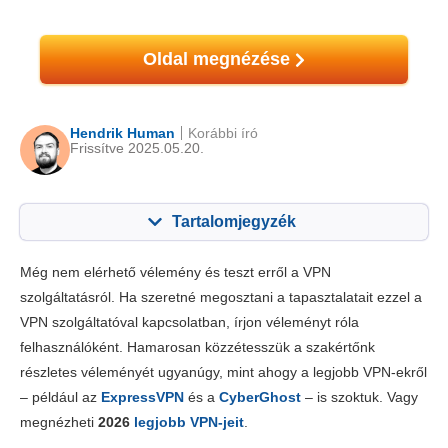
Oldal megnézése
Hendrik Human
Korábbi író
Frissítve 2025.05.20.
Tartalomjegyzék
Tartalom:
Értékelésünk:
Még nem elérhető vélemény és teszt erről a VPN
Főbb jellemzők
8.3
szolgáltatásról. Ha szeretné megosztani a tapasztalatait ezzel a
VPN szolgáltatóval kapcsolatban, írjon véleményt róla
Telepítés & appok
8.4
felhasználóként. Hamarosan közzétesszük a szakértőnk
Díjszabás
6.0
részletes véleményét ugyanúgy, mint ahogy a legjobb VPN-ekről
Megbízhatóság és támogatás
8.0
– például az
ExpressVPN
és a
CyberGhost
– is szoktuk. Vagy
megnézheti
2026
legjobb VPN-jeit
.