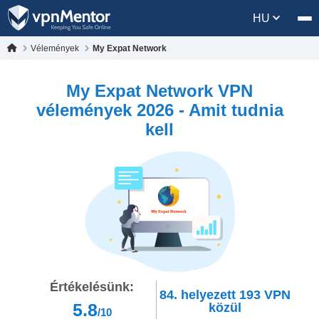
HU
Vélemények
My Expat Network
My Expat Network VPN
vélemények 2026 - Amit tudnia
kell
Értékelésünk:
84.
helyezett
193
VPN
5.8
közül
/10