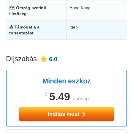
🗺
Ország szerinti
Hong Kong
illetőség
📥
Támogatja a
Igen
torrentezést
Díjszabás
6.0
Minden eszköz
$
5.49
/
hónap
Indítás most