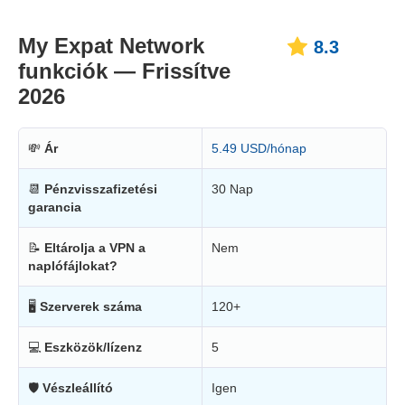
My Expat Network
8.3
funkciók — Frissítve
2026
💸
Ár
5.49 USD/hónap
📆
Pénzvisszafizetési
30 Nap
garancia
📝
Eltárolja a VPN a
Nem
naplófájlokat?
🖥
Szerverek száma
120+
💻
Eszközök/lízenz
5
🛡
Vészleállító
Igen