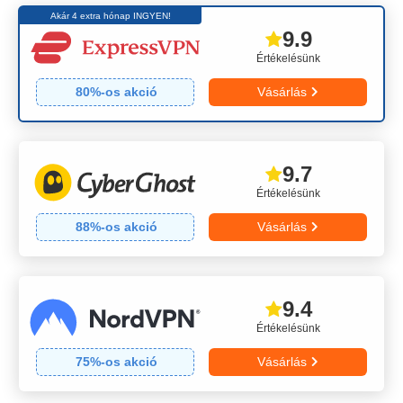
Akár 4 extra hónap INGYEN!
9.9
Értékelésünk
80
%-os akció
Vásárlás
9.7
Értékelésünk
88
%-os akció
Vásárlás
9.4
Értékelésünk
75
%-os akció
Vásárlás