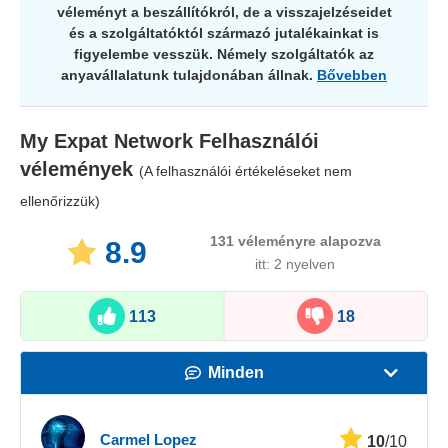
véleményt a beszállítókról, de a visszajelzéseidet
és a szolgáltatóktól származó jutalékainkat is
figyelembe vesszük. Némely szolgáltatók az
anyavállalatunk tulajdonában állnak.
Bővebben
My Expat Network
Felhasználói
vélemények
(A felhasználói értékeléseket nem
ellenőrizzük)
131
véleményre alapozva
8.9
itt: 2 nyelven
113
18
Minden
Sebesség
Carmel Lopez
10
/10