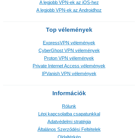
A legjobb VPN-ek az iOS-hez
A legjobb VPN-ek az Androidhoz
Top vélemények
ExpressVPN vélemények
CyberGhost VPN vélemények
Proton VPN vélemények
Private Internet Access vélemények
IPVanish VPN vélemények
Információk
Rólunk
Lépj kapcsolatba csapatunkkal
Adatvédelmi stratégia
Általános Szerződési Feltételek
Oldaltérkép