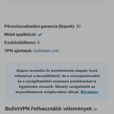
Pénzvisszafizetési garancia (Napok):
30
Mobil applikáció:
Eszközök/lízenz:
6
VPN ajánlatok:
bulletvpn.com
Alapos tesztelés és kutatómunka alapján írunk
véleményt a beszállítókról, de a visszajelzéseidet
és a szolgáltatóktól származó jutalékainkat is
figyelembe vesszük. Némely szolgáltatók az
anyavállalatunk tulajdonában állnak.
Bővebben
BulletVPN
Felhasználói vélemények
(A