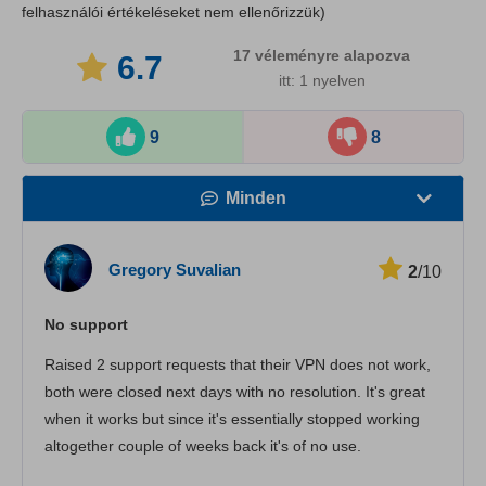
felhasználói értékeléseket nem ellenőrizzük)
17
véleményre alapozva
6.7
itt: 1 nyelven
9
8
Minden
Sebesség
Gregory Suvalian
2
/10
Streamelés
No support
Biztonság
Raised 2 support requests that their VPN does not work,
Ügyfélszolgálat
both were closed next days with no resolution. It's great
when it works but since it's essentially stopped working
altogether couple of weeks back it's of no use.