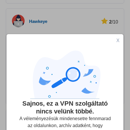
Hawkeye
2
/10
Simply DOESN'T work and zero customer support
X
Nothing worked. Bought for Netflix but so limited cannot
actually get to see anything more than I do without the
VPN. No app support on older versions of Mac OS.
Contacted customer support who did nothing but say
thanks for the money but tough luck. Avoid and go with a
decent service that actually works and they look after
their customers.
Sajnos, ez a VPN szolgáltató
nincs velünk többé.
A véleményezésük mindenesetre fennmarad
JJ
10
/10
az oldalunkon, archív adatként, hogy