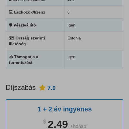
💻
Eszközök/lízenz
6
🛡
Vészleállító
Igen
🗺
Ország szerinti
Estonia
illetőség
📥
Támogatja a
Igen
torrentezést
Díjszabás
7.0
1 + 2 év ingyenes
$
2.49
/
hónap