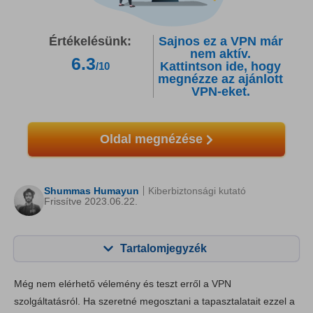
Értékelésünk:
Sajnos ez a VPN már
nem aktív.
6.3
Kattintson ide, hogy
/10
megnézze az ajánlott
VPN-eket.
Oldal megnézése
Shummas Humayun
Kiberbiztonsági kutató
Frissítve 2023.06.22.
Tartalomjegyzék
Tartalom:
Értékelésünk:
Még nem elérhető vélemény és teszt erről a VPN
Főbb jellemzők
7.0
szolgáltatásról. Ha szeretné megosztani a tapasztalatait ezzel a