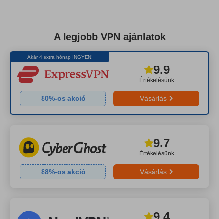
A legjobb VPN ajánlatok
Akár 4 extra hónap INGYEN!
9.9
Értékelésünk
80
%-os akció
Vásárlás
9.7
Értékelésünk
88
%-os akció
Vásárlás
9.4