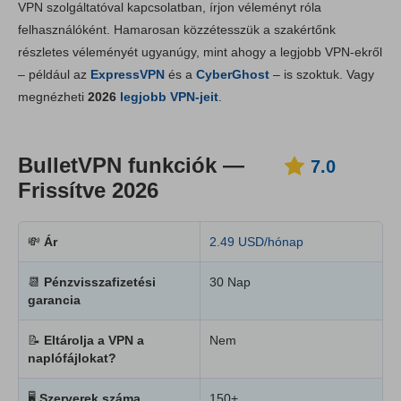
VPN szolgáltatóval kapcsolatban, írjon véleményt róla
Telepítés & appok
8.0
felhasználóként. Hamarosan közzétesszük a szakértőnk
Díjszabás
7.0
részletes véleményét ugyanúgy, mint ahogy a legjobb VPN-ekről
Megbízhatóság és támogatás
6.0
– például az
ExpressVPN
és a
CyberGhost
– is szoktuk. Vagy
megnézheti
2026
legjobb VPN-jeit
.
BulletVPN funkciók —
7.0
Frissítve 2026
💸
Ár
2.49 USD/hónap
📆
Pénzvisszafizetési
30 Nap
garancia
📝
Eltárolja a VPN a
Nem
naplófájlokat?
🖥
Szerverek száma
150+