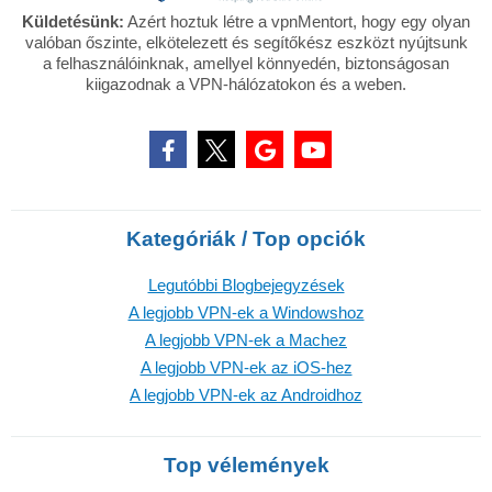
Küldetésünk:
Azért hoztuk létre a vpnMentort, hogy egy olyan
valóban őszinte, elkötelezett és segítőkész eszközt nyújtsunk
a felhasználóinknak, amellyel könnyedén, biztonságosan
kiigazodnak a VPN-hálózatokon és a weben.
Kategóriák / Top opciók
Legutóbbi Blogbejegyzések
A legjobb VPN-ek a Windowshoz
A legjobb VPN-ek a Machez
A legjobb VPN-ek az iOS-hez
A legjobb VPN-ek az Androidhoz
Top vélemények