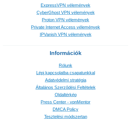
ExpressVPN vélemények
CyberGhost VPN vélemények
Proton VPN vélemények
Private Internet Access vélemények
IPVanish VPN vélemények
Információk
Rólunk
Lépj kapcsolatba csapatunkkal
Adatvédelmi stratégia
Általános Szerződési Feltételek
Oldaltérkép
Press Center - vpnMentor
DMCA Policy
Tesztelési módszertan