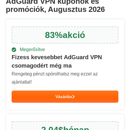
AdGuard VPN kuponok és
promóciók, Augusztus 2026
83
%
akció
Megerősítve
Fizess kevesebbet AdGuard VPN
csomagodért még ma
Rengeteg pénzt spórolhatsz meg ezzel az
ajánlattal!
Vásárlás
2.04
$
hónap