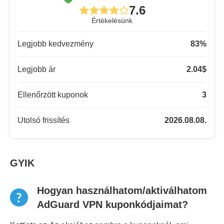
7.6
Értékelésünk
Legjobb kedvezmény
83
%
Legjobb ár
2.04
$
Ellenőrzött kuponok
3
Utolsó frissítés
2026.08.08.
GYIK
Hogyan használhatom/aktiválhatom
AdGuard VPN kuponkódjaimat?