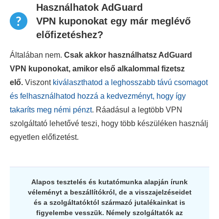
Használhatok AdGuard
VPN kuponokat egy már meglévő
előfizetéshez?
Általában nem.
Csak akkor használhatsz AdGuard
VPN kuponokat, amikor első alkalommal fizetsz
elő.
Viszont
kiválaszthatod a leghosszabb távú csomagot
és felhasználhatod hozzá a kedvezményt, hogy így
takaríts meg némi pénzt
. Ráadásul a legtöbb VPN
szolgáltató lehetővé teszi, hogy több készüléken használj
egyetlen előfizetést.
Alapos tesztelés és kutatómunka alapján írunk
véleményt a beszállítókról, de a visszajelzéseidet
és a szolgáltatóktól származó jutalékainkat is
figyelembe vesszük. Némely szolgáltatók az