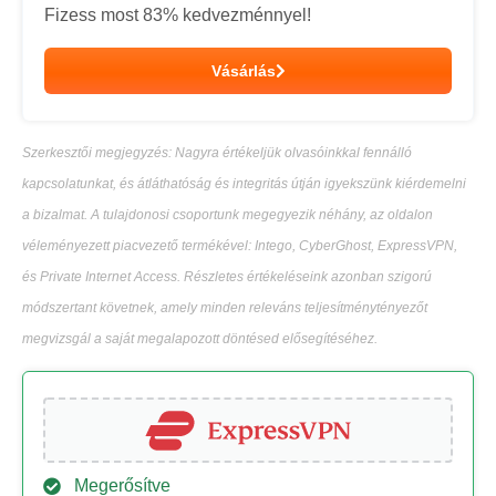
Fizess most
83
% kedvezménnyel!
Vásárlás
Szerkesztői megjegyzés: Nagyra értékeljük olvasóinkkal fennálló
kapcsolatunkat, és átláthatóság és integritás útján igyekszünk kiérdemelni
a bizalmat. A tulajdonosi csoportunk megegyezik néhány, az oldalon
véleményezett piacvezető termékével: Intego, CyberGhost, ExpressVPN,
és Private Internet Access. Részletes értékeléseink azonban szigorú
módszertant követnek, amely minden releváns teljesítménytényezőt
megvizsgál a saját megalapozott döntésed elősegítéséhez.
Megerősítve