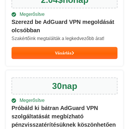
Megerősítve
Szerezd be AdGuard VPN megoldását
olcsóbban
Szakértőink megtalálták a legkedvezőbb árat!
Vásárlás
30
nap
Megerősítve
Próbáld ki bátran AdGuard VPN
szolgáltatását megbízható
pénzvisszatérítésüknek köszönhetően