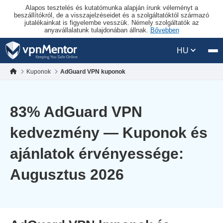
Alapos tesztelés és kutatómunka alapján írunk véleményt a
beszállítókról, de a visszajelzéseidet és a szolgáltatóktól származó
jutalékainkat is figyelembe vesszük. Némely szolgáltatók az
anyavállalatunk tulajdonában állnak.
Bővebben
HU
Kuponok
AdGuard VPN kuponok
83
% AdGuard VPN
kedvezmény — Kuponok és
ajánlatok érvényessége:
Augusztus 2026