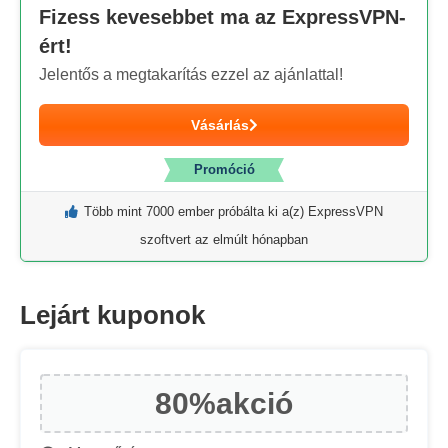
Fizess kevesebbet ma az ExpressVPN-
ért!
Jelentős a megtakarítás ezzel az ajánlattal!
Vásárlás
Promóció
Több mint 7000 ember próbálta ki a(z) ExpressVPN
szoftvert az elmúlt hónapban
Lejárt kuponok
80%
akció