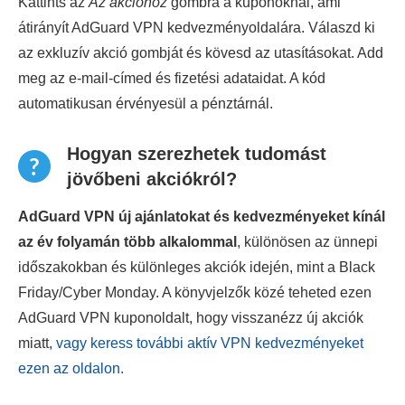
Kattints az
Az akcióhoz
gombra a kuponoknál, ami
átirányít AdGuard VPN kedvezményoldalára. Válaszd ki
az exkluzív akció gombját és kövesd az utasításokat. Add
meg az e-mail-címed és fizetési adataidat. A kód
automatikusan érvényesül a pénztárnál.
Hogyan szerezhetek tudomást
jövőbeni akciókról?
AdGuard VPN új ajánlatokat és kedvezményeket kínál
az év folyamán több alkalommal
, különösen az ünnepi
időszakokban és különleges akciók idején, mint a Black
Friday/Cyber Monday. A könyvjelzők közé teheted ezen
AdGuard VPN kuponoldalt, hogy visszanézz új akciók
miatt,
vagy keress további aktív VPN kedvezményeket
ezen az oldalon.