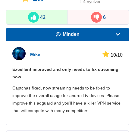
itt: 4 nyelven
42
6
Minden
Sebesség
Mike
10
/10
Streamelés
Excellent improved and only needs to fix streaming
Biztonság
now
Ügyfélszolgálat
Captchas fixed, now streaming needs to be fixed to
improve the overall usage for android tv devices. Please
improve this adguard and you'll have a killer VPN service
that will compete with many competitors.