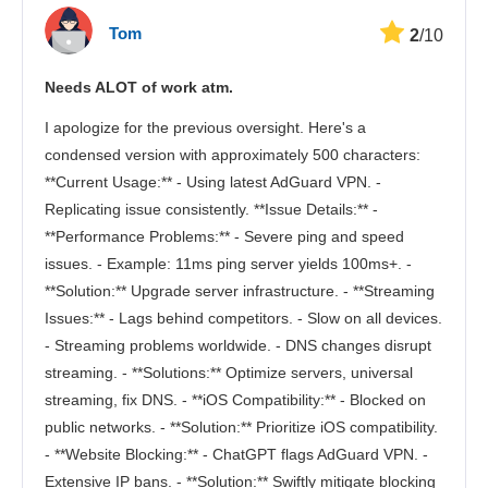
Tom
2
/10
Needs ALOT of work atm.
I apologize for the previous oversight. Here's a
condensed version with approximately 500 characters:
**Current Usage:** - Using latest AdGuard VPN. -
Replicating issue consistently. **Issue Details:** -
**Performance Problems:** - Severe ping and speed
issues. - Example: 11ms ping server yields 100ms+. -
**Solution:** Upgrade server infrastructure. - **Streaming
Issues:** - Lags behind competitors. - Slow on all devices.
- Streaming problems worldwide. - DNS changes disrupt
streaming. - **Solutions:** Optimize servers, universal
streaming, fix DNS. - **iOS Compatibility:** - Blocked on
public networks. - **Solution:** Prioritize iOS compatibility.
- **Website Blocking:** - ChatGPT flags AdGuard VPN. -
Extensive IP bans. - **Solution:** Swiftly mitigate blocking