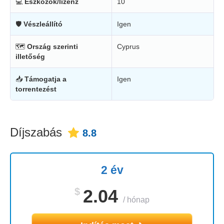
💻
Eszközök/lízenz
10
🛡
Vészleállító
Igen
🗺
Ország szerinti
Cyprus
illetőség
📥
Támogatja a
Igen
torrentezést
Díjszabás
8.8
2 év
$
2.04
/
hónap