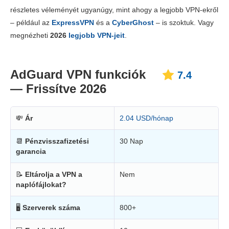
Díjszabás
8.8
részletes véleményét ugyanúgy, mint ahogy a legjobb VPN-ekről
Megbízhatóság és támogatás
7.0
– például az
ExpressVPN
és a
CyberGhost
– is szoktuk. Vagy
megnézheti
2026
legjobb VPN-jeit
.
AdGuard VPN funkciók
7.4
— Frissítve 2026
💸
Ár
2.04 USD/hónap
📆
Pénzvisszafizetési
30 Nap
garancia
📝
Eltárolja a VPN a
Nem
naplófájlokat?
🖥
Szerverek száma
800+