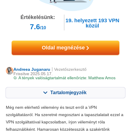
Értékelésünk:
19.
helyezett
193
VPN
7.6
közül
/10
Oldal megnézése
Andreea Juganaru
Vezetőszerkesztő
Frissítve 2025.05.17.
A tények valóságtartalmát ellenőrizte:
Matthew Amos
Tartalomjegyzék
Tartalom:
Értékelésünk:
Még nem elérhető vélemény és teszt erről a VPN
Főbb jellemzők
7.4
szolgáltatásról. Ha szeretné megosztani a tapasztalatait ezzel a
VPN szolgáltatóval kapcsolatban, írjon véleményt róla
Telepítés & appok
8.8
felhasználóként. Hamarosan közzétesszük a szakértőnk