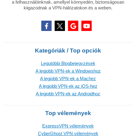
a felhasználóinknak, amellyel könnyedén, biztonságosan
kiigazodnak a VPN-hálózatokon és a weben.
Kategóriák / Top opciók
Legutóbbi Blogbejegyzések
A legjobb VPN-ek a Windowshoz
A legjobb VPN-ek a Machez
A legjobb VPN-ek az iOS-hez
A legjobb VPN-ek az Androidhoz
Top vélemények
ExpressVPN vélemények
CyberGhost VPN vélemények