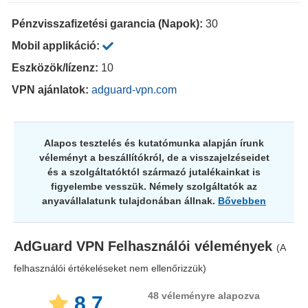
Pénzvisszafizetési garancia (Napok):
30
Mobil applikáció:
Eszközök/lízenz:
10
VPN ajánlatok:
adguard-vpn.com
Alapos tesztelés és kutatómunka alapján írunk
véleményt a beszállítókról, de a visszajelzéseidet
és a szolgáltatóktól származó jutalékainkat is
figyelembe vesszük. Némely szolgáltatók az
anyavállalatunk tulajdonában állnak.
Bővebben
AdGuard VPN
Felhasználói vélemények
(A
felhasználói értékeléseket nem ellenőrizzük)
48
véleményre alapozva
8.7