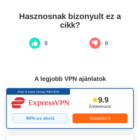
Hasznosnak bizonyult ez a
cikk?
0
0
A legjobb VPN ajánlatok
Akár 4 extra hónap INGYEN!
9.9
Értékelésünk
80
%-os akció
Vásárlás