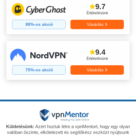
9.7
Értékelésünk
88
%-os akció
Vásárlás
9.4
Értékelésünk
75
%-os akció
Vásárlás
Küldetésünk:
Azért hoztuk létre a vpnMentort, hogy egy olyan
valóban őszinte, elkötelezett és segítőkész eszközt nyújtsunk