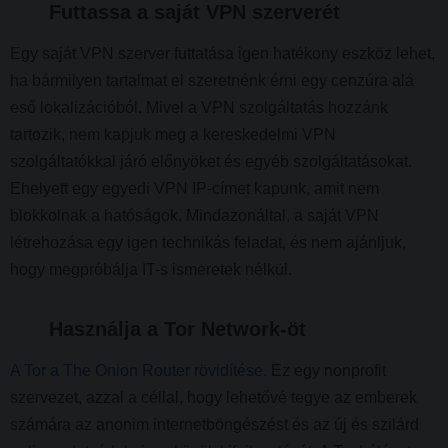
Futtassa a saját VPN szerverét
Egy saját VPN szerver futtatása igen hatékony eszköz lehet,
ha bármilyen tartalmat el szeretnénk érni egy cenzúra alá
eső lokalizációból. Mivel a VPN szolgáltatás hozzánk
tartozik, nem kapjuk meg a kereskedelmi VPN
szolgáltatókkal járó előnyöket és egyéb szolgáltatásokat.
Ehelyett egy egyedi VPN IP-címet kapunk, amit nem
blokkolnak a hatóságok. Mindazonáltal, a saját VPN
létrehozása egy igen technikás feladat, és nem ajánljuk,
hogy megpróbálja IT-s ismeretek nélkül.
Használja a Tor Network-öt
A Tor a The Onion Router rövidítése
. Ez egy nonprofit
szervezet, azzal a céllal, hogy lehetővé tegye az emberek
számára az anonim internetböngészést és az új és szilárd