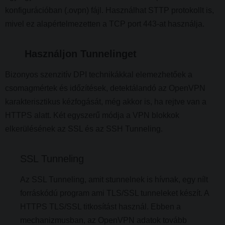
konfigurációban (.ovpn) fájl. Használhat STTP protokollt is,
mivel ez alapértelmezetten a TCP port 443-at használja.
Használjon Tunnelinget
Bizonyos szenzitív DPI technikákkal elemezhetőek a
csomagmértek és időzítések, detektálandó az OpenVPN
karakterisztikus kézfogását, még akkor is, ha rejtve van a
HTTPS alatt. Két egyszerű módja a VPN blokkok
elkerülésének az SSL és az SSH Tunneling.
SSL Tunneling
Az SSL Tunneling, amit stunnelnek is hívnak, egy nílt
forráskódú program ami TLS/SSL tunneleket készít. A
HTTPS TLS/SSL titkosítást használ. Ebben a
mechanizmusban, az OpenVPN adatok tovább