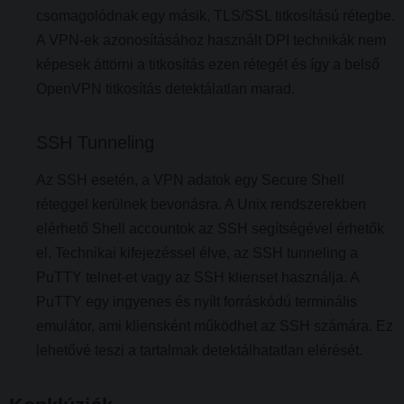
csomagolódnak egy másik, TLS/SSL titkosítású rétegbe.
A VPN-ek azonosításához használt DPI technikák nem
képesek áttörni a titkosítás ezen rétegét és így a belső
OpenVPN titkosítás detektálatlan marad.
SSH Tunneling
Az SSH esetén, a VPN adatok egy Secure Shell
réteggel kerülnek bevonásra. A Unix rendszerekben
elérhető Shell accountok az SSH segítségével érhetők
el. Technikai kifejezéssel élve, az SSH tunneling a
PuTTY telnet-et vagy az SSH klienset használja. A
PuTTY egy ingyenes és nyílt forráskódú terminális
emulátor, ami kliensként működhet az SSH számára. Ez
lehetővé teszi a tartalmak detektálhatatlan elérését.