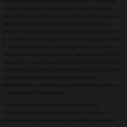
online adatvédelmi eszközök kifejlesztését. A Tor hálózat
azáltal maszkolja az identitásunkat, hogy a világszerte
jelenlévő Tor szervereken át irányítja újra a forgalmunkat. Az
adatok minden lépésnél titkosításra és újratitkosításra
kerülnek, biztosítva, hogy senki se követhessen bennünket.
A Tor Bridges-t használhatjuk a Tor csomópontokon történő
IP blokkok áthidalására. A Tor Bridge-ek olyan Tor relék,
amelyek nincsenek indexelve a Tor főkönyvtárában. Tehát
még akkor is, ha az internetszolgáltatónk minden ismert Tor
relét blokkol, még mindig megkerülhetjük a cenzúrát, mivel
nem lehetséges minden Tor bridge blokkolása.
Mindazonáltal, a bridge-eket csak akkor lehet használni, ha
a szokványos Tor nem működik.
Az obfsproxy-t is használhatjuk, hogy elrejtsük a
forgalmunkat a Deep Packet Inspection (DPI) elől. Ez
becsomagolja a Tor forgalmát egy titkosításba, egy olyan