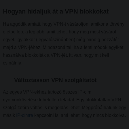
Hogyan hidaljuk át a VPN blokkokat
Ha aggódik amiatt, hogy VPN-t vásároljon, amikor a törvény
életbe lép, a legjobb, amit tehet, hogy még most vásárol
egyet. Így akkor (legvalószínűbben) még mindig hozzáfér
majd a VPN-jéhez. Mindazonáltal, ha a fenti módok egyikét
használva blokkolták a VPN-jét, itt van, hogy mit kell
csinálnia.
Változtasson VPN szolgáltatót
Az egyes VPN-ekhez tartozó összes IP-cím
nyomonkövetése lehetetlen feladat. Egy blokkolatlan VPN
szolgáltatóra váltás is megoldás lehet. Megpróbálhatunk egy
másik
IP-címre
kapcsolni is, ami lehet, hogy nincs blokkolva.