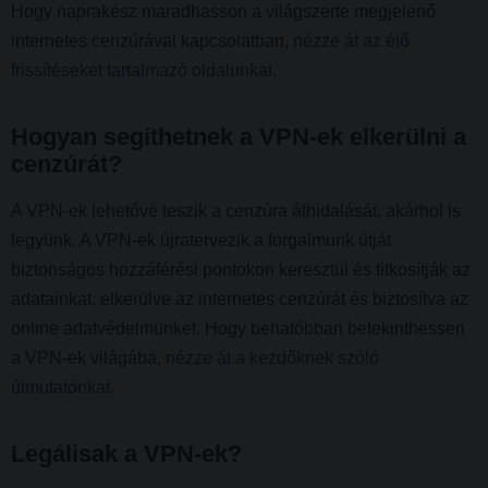
Hogy naprakész maradhasson a világszerte megjelenő
internetes cenzúrával kapcsolatban,
nézze át az élő
frissítéseket tartalmazó oldalunkat.
Hogyan segíthetnek a VPN-ek elkerülni a
cenzúrát?
A VPN-ek lehetővé teszik a cenzúra áthidalását, akárhol is
legyünk. A VPN-ek újratervezik a forgalmunk útját
biztonságos hozzáférési pontokon keresztül és titkosítják az
adatainkat, elkerülve az internetes cenzúrát és biztosítva az
online adatvédelmünket. Hogy behatóbban betekinthessen
a VPN-ek világába,
nézze át a kezdőknek szóló
útmutatónkat.
Legálisak a VPN-ek?