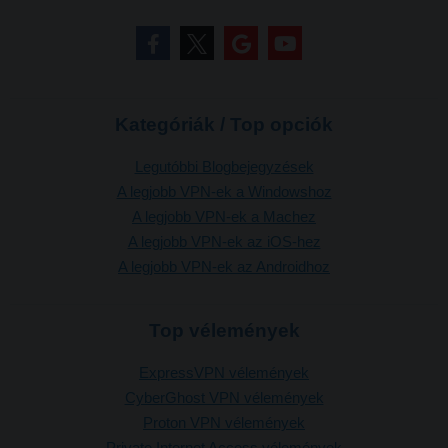
Kategóriák / Top opciók
Legutóbbi Blogbejegyzések
A legjobb VPN-ek a Windowshoz
A legjobb VPN-ek a Machez
A legjobb VPN-ek az iOS-hez
A legjobb VPN-ek az Androidhoz
Top vélemények
ExpressVPN vélemények
CyberGhost VPN vélemények
Proton VPN vélemények
Private Internet Access vélemények