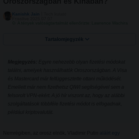
Oroszországban és Kínában?
Kanishk Jain
Tech kutató
Frissítve 2025.07.07.
A tények valóságtartalmát ellenőrizte:
Lawrence Wachira
Tartalomjegyzék
Megjegyzés:
Egyre nehezebb olyan fizetési módokat
találni, amelyek használhatók Oroszországban. A Visa
és Mastercard már felfüggesztette ottani működését.
Emellett már nem fizethetsz QIWI segítségével sem a
felsorolt VPN-ekért. A jó hír viszont az, hogy az alábbi
szolgáltatások többféle fizetési módot is elfogadnak,
például kriptovalutát.
Nemrégiben, az orosz elnök, Vladimir Putin
aláírt egy