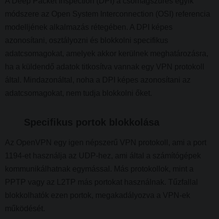
A Deep Packet Inspection (DPI) a csomagszűrés egyik
módszere az Open System Interconnection (OSI) referencia
modelljének alkalmazás rétegében. A DPI képes
azonosítani, osztályozni és blokkolni specifikus
adatcsomagokat, amelyek akkor kerülnek meghatározásra,
ha a küldendő adatok titkosítva vannak egy VPN protokoll
által. Mindazonáltal, noha a DPI képes azonosítani az
adatcsomagokat, nem tudja blokkolni őket.
Specifikus portok blokkolása
Az OpenVPN egy igen népszerű VPN protokoll, ami a port
1194-et használja az UDP-hez, ami által a számítógépek
kommunikálhatnak egymással. Más protokollok, mint a
PPTP vagy az L2TP más portokat használnak. Tűzfallal
blokkolhatók ezen portok, megakadályozva a VPN-ek
működését.