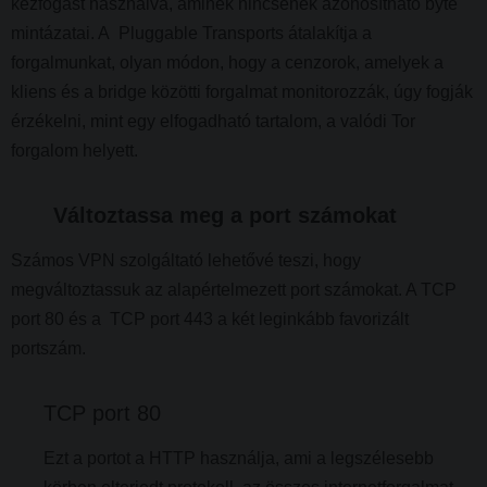
kézfogást használva, aminek nincsenek azonosítható byte
mintázatai. A Pluggable Transports átalakítja a
forgalmunkat, olyan módon, hogy a cenzorok, amelyek a
kliens és a bridge közötti forgalmat monitorozzák, úgy fogják
érzékelni, mint egy elfogadható tartalom, a valódi Tor
forgalom helyett.
Változtassa meg a port számokat
Számos VPN szolgáltató lehetővé teszi, hogy
megváltoztassuk az alapértelmezett port számokat. A TCP
port 80 és a TCP port 443 a két leginkább favorizált
portszám.
TCP port 80
Ezt a portot a HTTP használja, ami a legszélesebb