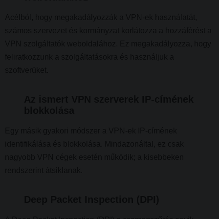
Acélból, hogy megakadályozzák a VPN-ek használatát,
számos szervezet és kormányzat korlátozza a hozzáférést a
VPN szolgáltatók weboldalához. Ez megakadályozza, hogy
feliratkozzunk a szolgáltatásokra és használjuk a
szoftverüket.
Az ismert VPN szerverek IP-címének
blokkolása
Egy másik gyakori módszer a VPN-ek IP-címének
identifikálása és blokkolása. Mindazonáltal, ez csak
nagyobb VPN cégek esetén működik; a kisebbeken
rendszerint átsiklanak.
Deep Packet Inspection (DPI)