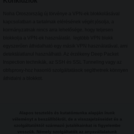
Konklúziók
Noha Oroszország új törvénye a VPN-ek blokkolásával
kapcsolatban a tartalmak elérésének végét jósolja, a
kormányzatnak nincs arra lehetősége, hogy teljesen
blokkolja a VPN-ek használatát. legtöbb VPN blokk
egyszerűen áthidalható egy másik VPN használatával, ami
detektálatlanul használható. Az érzékeny Deep Packet
Inspection technikák, az SSH és SSL Tunneling vagy az
obfsproxy-hoz hasonló szolgáltatások segíthetnek könnyen
áthidalni a blokkot.
Alapos tesztelés és kutatómunka alapján írunk
véleményt a beszállítókról, de a visszajelzéseidet és a
szolgáltatóktól származó jutalékainkat is figyelembe
vesszük. Némely szolgáltatók az anyavállalatunk