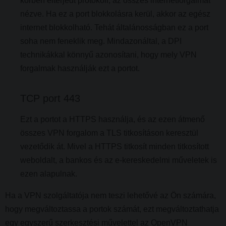
körben elterjedt protokoll, az összes internetforgalmat
nézve. Ha ez a port blokkolásra kerül, akkor az egész
internet blokkolható. Tehát általánosságban ez a port
soha nem feneklik meg. Mindazonáltal, a DPI
technikákkal könnyű azonosítani, hogy mely VPN
forgalmak használják ezt a portot.
TCP port 443
Ezt a portot a HTTPS használja, és az ezen átmenő
összes VPN forgalom a TLS titkosításon keresztül
vezetődik át. Mivel a HTTPS titkosít minden titkosított
weboldalt, a bankos és az e-kereskedelmi műveletek is
ezen alapulnak.
Ha a VPN szolgáltatója nem teszi lehetővé az Ön számára,
hogy megváltoztassa a portok számát, ezt megváltoztathatja
egy egyszerű szerkesztési művelettel az OpenVPN