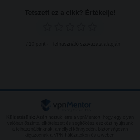
Tetszett ez a cikk? Értékelje!
/ 10 pont -
felhasználó szavazata alapján
Küldetésünk:
Azért hoztuk létre a vpnMentort, hogy egy olyan
valóban őszinte, elkötelezett és segítőkész eszközt nyújtsunk
a felhasználóinknak, amellyel könnyedén, biztonságosan
kiigazodnak a VPN-hálózatokon és a weben.