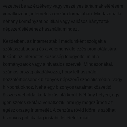
vezethet be az érzékeny vagy veszélyes tartalmak elérésére
vonatkozóan, internetes cenzúra formájában. Mindazonáltal,
néhány kormányzat politikai vagy vallásos irányzatok
népszerűsítéséhez használja mindezt.
Kezdetben, az Internet stabil médiumként szolgált a
szólásszabadság és a véleménykifejezés promotálására.
Inkább az internetes közösség felügyelte, mint a
kormányzatok vagy a hivatalos szervek. Mindazonáltal,
számos ország akadályozza, hogy felhasználói
hozzáférhessenek bizonyos népszerű szociálismédia- vagy
hír-portálokhoz. Néha egy bizonyos tartalmat közvetítő
összes weboldal korlátozás alá kerül. Néhány helyen, egy
igen széles skálára vonatkozik, ami így megszűrheti az
egész ország internetjét. A cenzúra rövid időre is szólhat,
bizonyos politikailag instabil feltételek miatt.