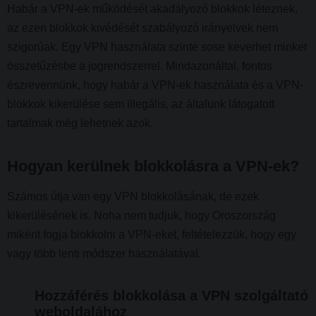
Habár a VPN-ek működését akadályozó blokkok léteznek,
az ezen blokkok kivédését szabályozó irányelvek nem
szigorúak. Egy VPN használata szinte sose keverhet minket
összetűzésbe a jogrendszerrel. Mindazonáltal, fontos
észrevennünk, hogy habár a VPN-ek használata és a VPN-
blokkok kikerülése sem illegális, az általunk látogatott
tartalmak még lehetnek azok.
Hogyan kerülnek blokkolásra a VPN-ek?
Számos útja van egy VPN blokkolásának, de ezek
kikerülésének is. Noha nem tudjuk, hogy Oroszország
miként fogja blokkolni a VPN-eket, feltételezzük, hogy egy
vagy több lenti módszer használatával.
Hozzáférés blokkolása a VPN szolgáltató
weboldalához