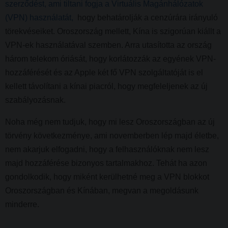
szerződést, ami tiltani fogja a Virtuális Magánhálózatok
(VPN) használatát,
hogy behatárolják a cenzúrára irányuló
törekvéseiket. Oroszország mellett, Kína is szigorúan kiállt a
VPN-ek használatával szemben. Arra utasította az ország
három telekom óriását, hogy korlátozzák az egyének VPN-
hozzáférését és az Apple két fő VPN szolgáltatóját is el
kellett távolítani a kínai piacról, hogy megfeleljenek az új
szabályozásnak.
Noha még nem tudjuk, hogy mi lesz Oroszországban az új
törvény következménye, ami novemberben lép majd életbe,
nem akarjuk elfogadni, hogy a felhasználóknak nem lesz
majd hozzáférése bizonyos tartalmakhoz. Tehát ha azon
gondolkodik, hogy miként kerülhetné meg a VPN blokkot
Oroszországban és Kínában, megvan a megoldásunk
minderre.