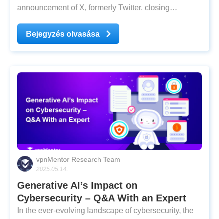
announcement of X, formerly Twitter, closing
operations in the country. Musk made the decision
public on Saturday, citing alleged threats made by
Bejegyzés olvasása
judge Alexandre de Moraes against members of X’s
staff as the
vpnMentor Research Team
2025.05.14.
Generative AI’s Impact on
Cybersecurity – Q&A With an Expert
In the ever-evolving landscape of cybersecurity, the