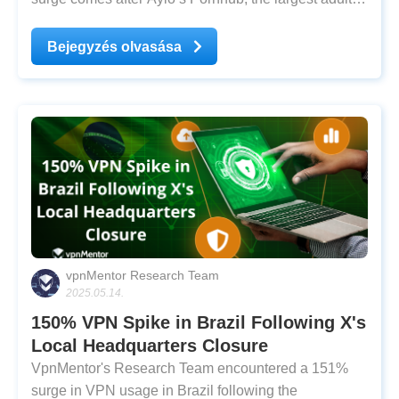
website in the world, stated users would not be
allowed access to its site from within the country and
Bejegyzés olvasása
subsequently geo-blocked French IP
vpnMentor Research Team
2025.05.14.
150% VPN Spike in Brazil Following X's
Local Headquarters Closure
VpnMentor's Research Team encountered a 151%
surge in VPN usage in Brazil following the