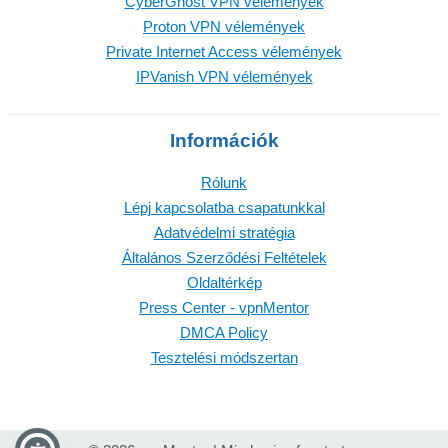
CyberGhost VPN vélemények
Proton VPN vélemények
Private Internet Access vélemények
IPVanish VPN vélemények
Információk
Rólunk
Lépj kapcsolatba csapatunkkal
Adatvédelmi stratégia
Általános Szerződési Feltételek
Oldaltérkép
Press Center - vpnMentor
DMCA Policy
Tesztelési módszertan