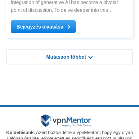
integration of generative AI has become a pivotal
point of discussion. To delve deeper into this
groundbreaking technology and its impact on
cybersecurity, we turn to renowned cybersecurity
Bejegyzés olvasása
expert Jeremiah Fowler. In this exclusive Q&A
Mutasson többet
Küldetésünk:
Azért hoztuk létre a vpnMentort, hogy egy olyan
valóban őszinte, elkötelezett és segítőkész eszközt nyújtsunk