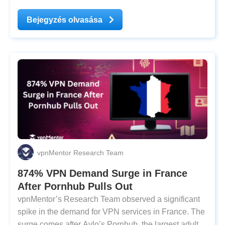
country’s regulator for online safety — implemented
the Online Safety Act as a measure to keep children
Bejegyzés olvasása
away from adult content. What’s Important to Know:
vpnMentor Research Team
874% VPN Demand Surge in France
After Pornhub Pulls Out
vpnMentor’s Research Team observed a significant
spike in the demand for VPN services in France. The
surge comes after Aylo’s Pornhub, the largest adult