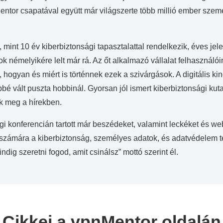
entor csapatával együtt már világszerte több millió ember szem
 mint 10 év kiberbiztonsági tapasztalattal rendelkezik, éves j
k némelyikére lelt már rá. Az őt alkalmazó vállalat felhasználóin
i, hogyan és miért is történnek ezek a szivárgások. A digitális 
é vált puszta hobbinál. Gyorsan jól ismert kiberbiztonsági kut
ik meg a hírekben.
i konferencián tartott már beszédeket, valamint leckéket és web
számára a kiberbiztonság, személyes adatok, és adatvédelem t
ndig szeretni fogod, amit csinálsz” mottó szerint él.
Cikkei a vpnMentor oldalán