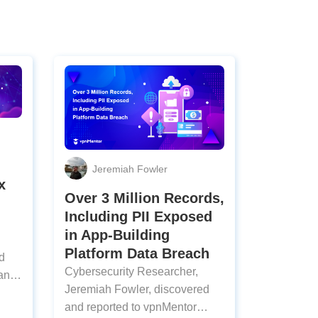
Jeremiah Fowler
x
Over 3 Million Records,
Including PII Exposed
in App-Building
Platform Data Breach
d
Cybersecurity Researcher,
an
Jeremiah Fowler, discovered
and reported to vpnMentor
ase