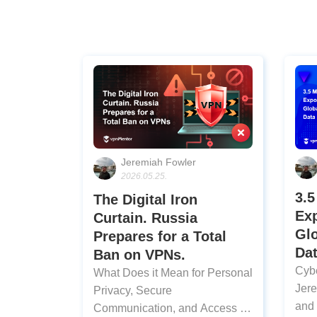
Jeremiah Fowler
2026.05.25.
3.5
The Digital Iron
Exp
Curtain. Russia
Gl
Prepares for a Total
Da
Ban on VPNs.
Cybe
What Does it Mean for Personal
Jere
Privacy, Secure
and 
Communication, and Access to