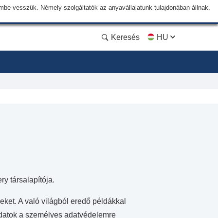
lembe vesszük. Némely szolgáltatók az anyavállalatunk tulajdonában állnak.
Keresés
HU
y társalapítója.
eket. A való világból eredő példákkal
t adatok a személyes adatvédelemre