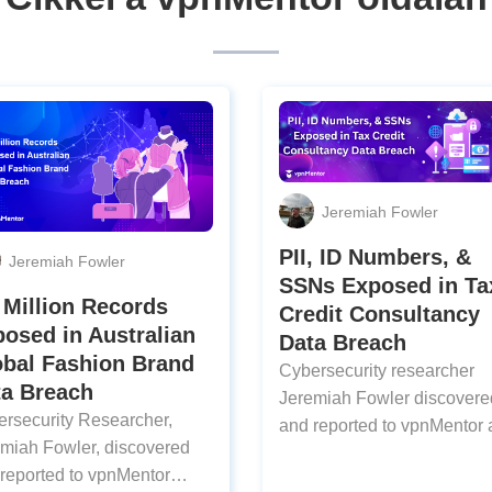
Jeremiah Fowler
PII, ID Numbers, &
Jeremiah Fowler
SSNs Exposed in Ta
 Million Records
Credit Consultancy
osed in Australian
Data Breach
obal Fashion Brand
Cybersecurity researcher
ta Breach
Jeremiah Fowler discovere
rsecurity Researcher,
and reported to vpnMentor 
miah Fowler, discovered
unencrypted and non-
reported to vpnMentor
password-protected datab