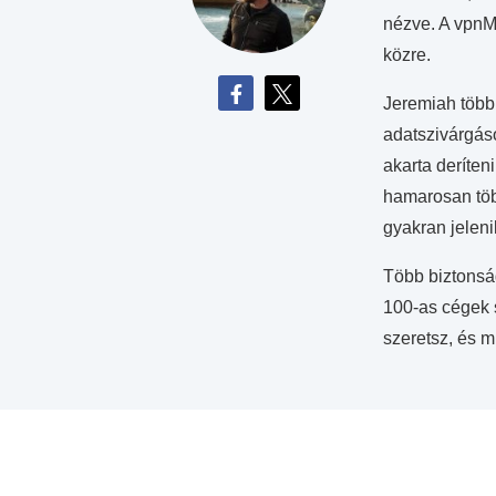
nézve. A vpnM
közre.
Jeremiah több,
adatszivárgáso
akarta deríten
hamarosan több
gyakran jelen
Több biztonság
100-as cégek 
szeretsz, és mi