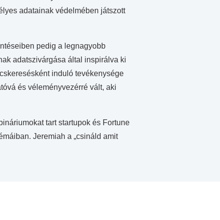
élyes adatainak védelmében játszott
elentéseiben pedig a legnagyobb
ak adatszivárgása által inspirálva ki
kincskeresésként induló tevékenysége
atóvá és véleményvezérré vált, aki
ináriumokat tart startupok és Fortune
émáiban. Jeremiah a „csináld amit