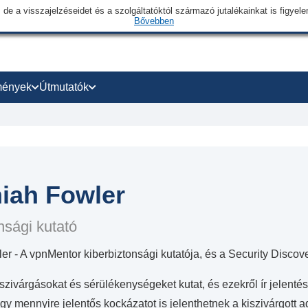
 de a visszajelzéseidet és a szolgáltatóktól származó jutalékainkat is figye
Bővebben
mények
Útmutatók
iah Fowler
nsági kutató
r - A vpnMentor kiberbiztonsági kutatója, és a Security Discover
zivárgásokat és sérülékenységeket kutat, és ezekről ír jelentés
ogy mennyire jelentős kockázatot is jelenthetnek a kiszivárgot