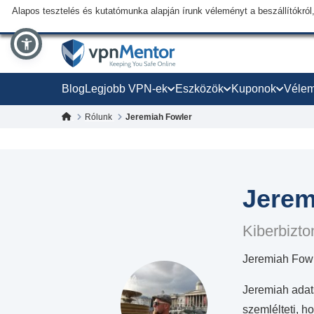
Alapos tesztelés és kutatómunka alapján írunk véleményt a beszállítókról,
Blog
Legjobb VPN-ek
Eszközök
Kuponok
Véle
Rólunk
Jeremiah Fowler
Jerem
Kiberbizto
Jeremiah Fowle
Jeremiah adats
szemlélteti, h