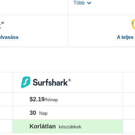
Több
lolvasása
A teljes
$2.19
/hónap
30
Nap
Korlátlan
készülékek