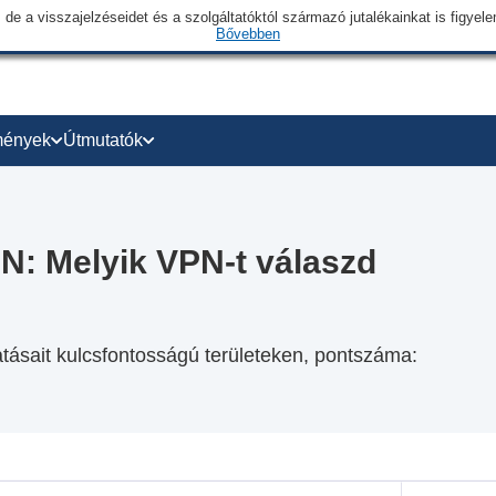
 de a visszajelzéseidet és a szolgáltatóktól származó jutalékainkat is figye
Bővebben
mények
Útmutatók
N: Melyik VPN-t válaszd
atásait kulcsfontosságú területeken, pontszáma: