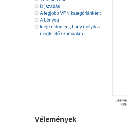
Díjszabás
A legjobb VPN kategóriánként
A Lényeg
Ideje eldönteni, hogy melyik a
megfelelő számunkra
Szerkes
list
Vélemények