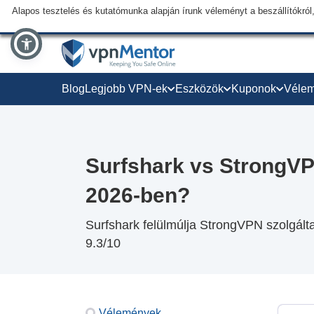
Alapos tesztelés és kutatómunka alapján írunk véleményt a beszállítókról,
Blog
Legjobb VPN-ek
Eszközök
Kuponok
Véle
Surfshark vs StrongVP
2026-ben?
Surfshark felülmúlja StrongVPN szolgált
9.3/10
Vélemények