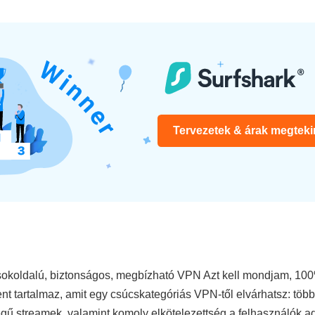
Tervezetek & árak megtek
okoldalú, biztonságos, megbízható VPN Azt kell mondjam, 100%-
dent tartalmaz, amit egy csúcskategóriás VPN-től elvárhatsz: töb
égű streamek, valamint komoly elkötelezettség a felhasználók 