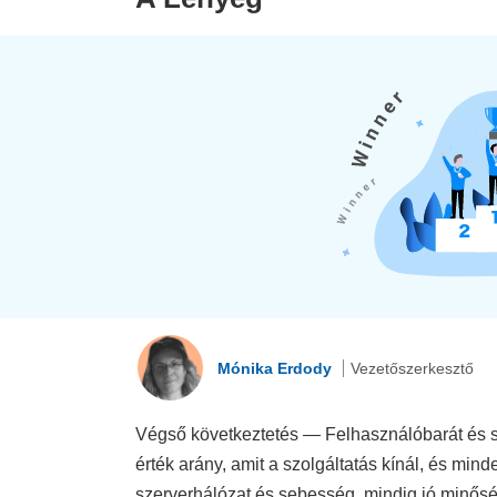
Mónika Erdody
Vezetőszerkesztő
Végső következtetés — Felhasználóbarát és s
érték arány, amit a szolgáltatás kínál, és min
szerverhálózat és sebesség, mindig jó minős