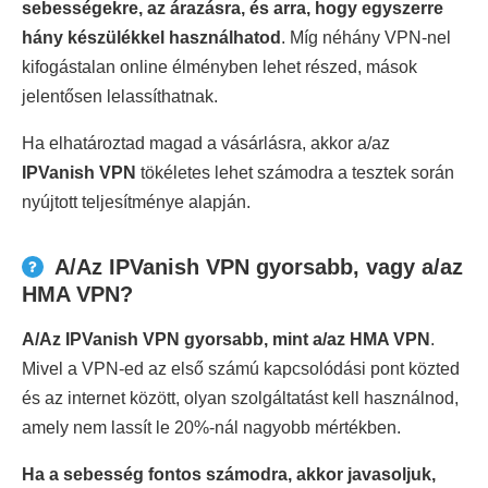
sebességekre, az árazásra, és arra, hogy egyszerre
hány készülékkel használhatod
. Míg néhány VPN-nel
kifogástalan online élményben lehet részed, mások
jelentősen lelassíthatnak.
Ha elhatároztad magad a vásárlásra, akkor a/az
IPVanish VPN
tökéletes lehet számodra a tesztek során
nyújtott teljesítménye alapján.
A/Az IPVanish VPN gyorsabb, vagy a/az
HMA VPN?
A/Az IPVanish VPN gyorsabb, mint a/az HMA VPN
.
Mivel a VPN-ed az első számú kapcsolódási pont közted
és az internet között, olyan szolgáltatást kell használnod,
amely nem lassít le 20%-nál nagyobb mértékben.
Ha a sebesség fontos számodra, akkor javasoljuk,