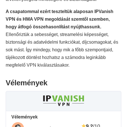
A csapatommal ezért teszteltük alaposan IPVanish
VPN és HMA VPN megoldását szemtől szemben,
hogy átfogó összehasonlítást nyújthassunk.
Ellenőriztük a sebességet, streamelési képességet,
biztonsági és adatvédelmi funkciókat, díjcsomagokat, és
sok mást. Így mindegy, hogy mik a főbb szempontjaid,
tájékozott döntést hozhatsz a számodra leginkább
megfelelő VPN kiválasztásakor.
Vélemények
Vélemények
9.2
/10