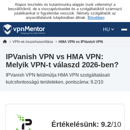
Alapos tesztelés és kutatómunka alapján írunk véleményt a
beszállítókról, de a visszajelzéseidet és a szolgáltatóktól származó
jutalékainkat is figyelembe vesszük. Némely szolgáltatók az
anyavállalatunk tulajdonában állnak.
Bővebben
HU
VPN-ek összehasonlítása
HMA VPN vs IPVanish VPN
IPVanish VPN vs HMA VPN:
Melyik VPN-t válaszd 2026-ben?
IPVanish VPN felülmúlja HMA VPN szolgáltatásait
kulcsfontosságú területeken, pontszáma: 9.2/10
Értékelésünk
:
9.2
/10