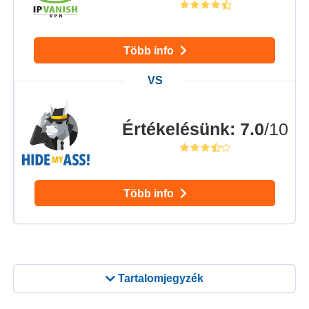
Több info
Értékelésünk
:
7.0
/10
Több info
Tartalomjegyzék