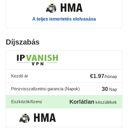
A teljes ismertetés elolvasása
Díjszabás
€1.97
Kezdő ár
/hónap
30
Pénzvisszafizetési garancia (Napok)
Nap
Korlátlan
Eszközök/lízenz
készülékek