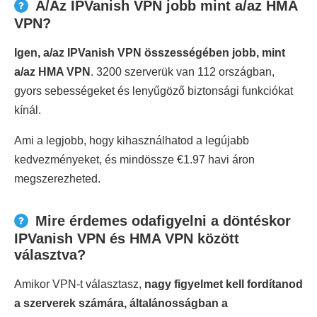
A/Az IPVanish VPN jobb mint a/az HMA
VPN?
Igen, a/az IPVanish VPN összességében jobb, mint
a/az HMA VPN
. 3200 szerverük van 112 országban,
gyors sebességeket és lenyűgöző biztonsági funkciókat
kínál.
Ami a legjobb, hogy kihasználhatod a legújabb
kedvezményeket, és mindössze €1.97 havi áron
megszerezheted.
Mire érdemes odafigyelni a döntéskor
IPVanish VPN és HMA VPN között
választva?
Amikor VPN-t választasz,
nagy figyelmet kell fordítanod
a szerverek számára, általánosságban a