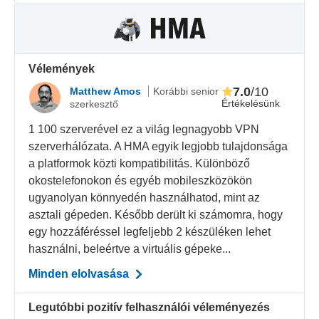
Vélemények
7.0
/10
Matthew Amos
Korábbi senior
Értékelésünk
szerkesztő
1 100 szerverével ez a világ legnagyobb VPN
szerverhálózata. A HMA egyik legjobb tulajdonsága
a platformok közti kompatibilitás. Különböző
okostelefonokon és egyéb mobileszközökön
ugyanolyan könnyedén használhatod, mint az
asztali gépeden. Később derült ki számomra, hogy
egy hozzáféréssel legfeljebb 2 készüléken lehet
használni, beleértve a virtuális gépeke...
Minden elolvasása
Legutóbbi pozitív felhasználói véleményezés