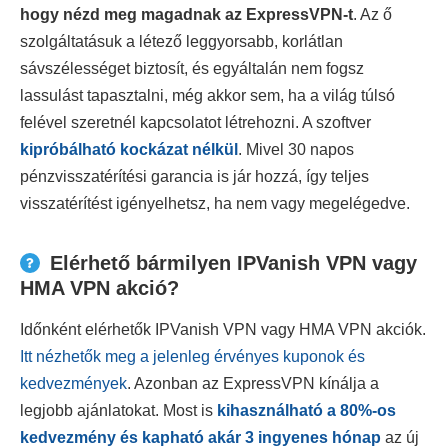
hogy nézd meg magadnak az ExpressVPN-t
. Az ő
szolgáltatásuk a létező leggyorsabb, korlátlan
sávszélességet biztosít, és egyáltalán nem fogsz
lassulást tapasztalni, még akkor sem, ha a világ túlsó
felével szeretnél kapcsolatot létrehozni. A szoftver
kipróbálható kockázat nélkül
. Mivel 30 napos
pénzvisszatérítési garancia is jár hozzá, így teljes
visszatérítést igényelhetsz, ha nem vagy megelégedve.
Elérhető bármilyen IPVanish VPN vagy
HMA VPN akció?
Időnként elérhetők IPVanish VPN vagy HMA VPN akciók.
Itt nézhetők meg a jelenleg érvényes kuponok és
kedvezmények
. Azonban az ExpressVPN kínálja a
legjobb ajánlatokat. Most is
kihasználható a
80
%-os
kedvezmény és kapható akár 3 ingyenes hónap
az új