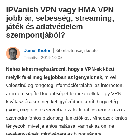
IPVanish VPN vagy HMA VPN
jobb ár, sebesség, streaming,
játék és adatvédelem
szempontjából?
Daniel Krohn
Kiberbiztonsági kutató
Frissítve 2019.10.05.
Nehéz lehet meghatározni, hogy a VPN-ek közül
melyik felel meg legjobban az igényeidnek
, mivel
valószínűleg rengeteg információt találtál az interneten,
ami nem segített különbséget tenni közöttük. Egy VPN
kiválasztásakor meg kell győződnöd arról, hogy elég
gyors, megfelelő szerverhálózatot kínál, és rendelkezik a
számodra fontos biztonsági funkciókkal. Mindezek fontos
tényezők, mivel jelentős hatással vannak az online
tevékenységeid minőségére és biztonságára.