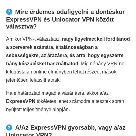
Mire érdemes odafigyelni a döntéskor
ExpressVPN és Unlocator VPN között
választva?
Amikor VPN-t választasz,
nagy figyelmet kell fordítanod
a szerverek számára, általánosságban a
sebességekre, az árazásra, és arra, hogy egyszerre
hány készülékkel használhatod
. Míg néhány VPN-nel
kifogástalan online élményben lehet részed, mások
jelentősen lelassíthatnak.
Ha elhatároztad magad a vásárlásra, akkor a/az
ExpressVPN
tökéletes lehet számodra a tesztek során
nyújtott teljesítménye alapján.
A/Az ExpressVPN gyorsabb, vagy a/az
Unlocator VPN?