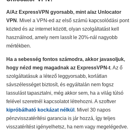
A/Az ExpressVPN gyorsabb, mint a/az Unlocator
VPN
. Mivel a VPN-ed az első számú kapcsolódási pont
közted és az internet között, olyan szolgáltatást kell
használnod, amely nem lassít le 20%-nál nagyobb
mértékben.
Ha a sebesség fontos számodra, akkor javasoljuk,
hogy nézd meg magadnak az ExpressVPN-t
. Az ő
szolgáltatásuk a létező leggyorsabb, korlátlan
sávszélességet biztosít, és egyáltalán nem fogsz
lassulást tapasztalni, még akkor sem, ha a világ túlsó
felével szeretnél kapcsolatot létrehozni. A szoftver
kipróbálható kockázat nélkül
. Mivel 30 napos
pénzvisszatérítési garancia is jár hozzá, így teljes
visszatérítést igényelhetsz, ha nem vagy megelégedve.