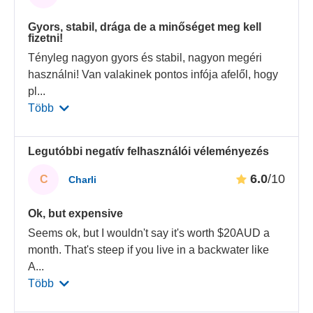
Gyors, stabil, drága de a minőséget meg kell
fizetni!
Tényleg nagyon gyors és stabil, nagyon megéri
használni! Van valakinek pontos infója afelől, hogy
pl
...
Több
Legutóbbi negatív felhasználói véleményezés
6.0
/10
C
Charli
Ok, but expensive
Seems ok, but I wouldn't say it's worth $20AUD a
month. That's steep if you live in a backwater like
A
...
Több