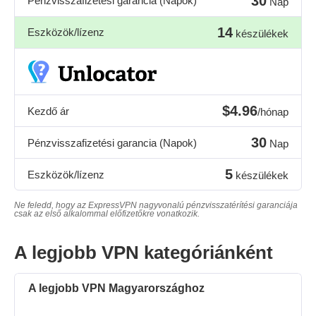
30
Pénzvisszafizetési garancia (Napok)
Nap
14
Eszközök/lízenz
készülékek
$4.96
Kezdő ár
/hónap
30
Pénzvisszafizetési garancia (Napok)
Nap
5
Eszközök/lízenz
készülékek
Ne feledd, hogy az ExpressVPN nagyvonalú pénzvisszatérítési garanciája
csak az első alkalommal előfizetőkre vonatkozik.
A legjobb VPN kategóriánként
A legjobb VPN Magyarországhoz