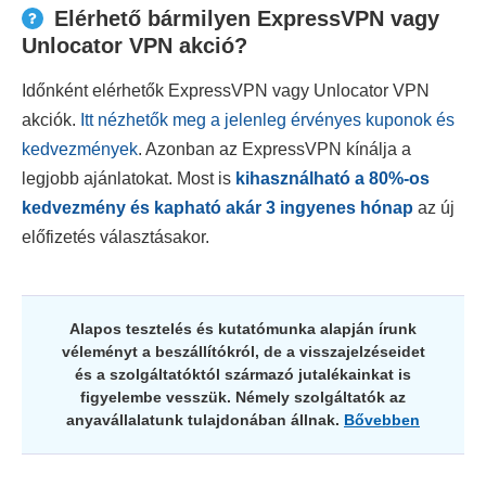
Elérhető bármilyen ExpressVPN vagy
Unlocator VPN akció?
Időnként elérhetők ExpressVPN vagy Unlocator VPN
akciók.
Itt nézhetők meg a jelenleg érvényes kuponok és
kedvezmények
. Azonban az ExpressVPN kínálja a
legjobb ajánlatokat. Most is
kihasználható a
80
%-os
kedvezmény és kapható akár 3 ingyenes hónap
az új
előfizetés választásakor.
Alapos tesztelés és kutatómunka alapján írunk
véleményt a beszállítókról, de a visszajelzéseidet
és a szolgáltatóktól származó jutalékainkat is
figyelembe vesszük. Némely szolgáltatók az
anyavállalatunk tulajdonában állnak.
Bővebben