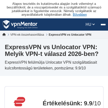
Alapos tesztelés és kutatómunka alapján írunk véleményt a
beszállítókról, de a visszajelzéseidet és a szolgáltatóktól származó
jutalékainkat is figyelembe vesszük. Némely szolgáltatók az
anyavállalatunk tulajdonában állnak.
Bővebben
HU
VPN-ek összehasonlítása
ExpressVPN vs Unlocator VPN
ExpressVPN vs Unlocator VPN:
Melyik VPN-t válaszd 2026-ben?
ExpressVPN felülmúlja Unlocator VPN szolgáltatásait
kulcsfontosságú területeken, pontszáma: 9.9/10
Értékelésünk
:
9.9
/10