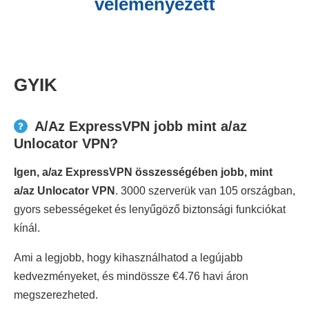
véleményezett
GYIK
A/Az ExpressVPN jobb mint a/az
Unlocator VPN?
Igen, a/az ExpressVPN összességében jobb, mint
a/az Unlocator VPN
. 3000 szerverük van 105 országban,
gyors sebességeket és lenyűgöző biztonsági funkciókat
kínál.
Ami a legjobb, hogy kihasználhatod a legújabb
kedvezményeket, és mindössze €4.76 havi áron
megszerezheted.