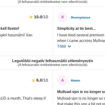
(A felhasználói értékeléseket nem ellenőrizzük)
10.0
/10
A
Anonymous
ell fizetni!
Simplicity at its best...
géri használni! Van
I have tried several premium 
when I came accross Mullv
Több
Legutóbbi negatív felhasználói véleményezés
(A felhasználói értékeléseket nem ellenőrizzük)
6.0
/10
A
Amon
Mullvad-vpn is no longer so
AUD a month. That's steep if
Mullvad-vpn is no longer so 
that make this vpn a bit not r