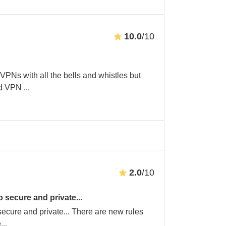
10.0
/10
VPNs with all the bells and whistles but
ad VPN
...
2.0
/10
 secure and private...
secure and private... There are new rules
e
...