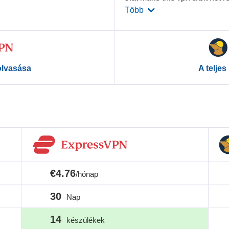
Több
lolvasása
A teljes
€4.76
/hónap
30
Nap
14
készülékek