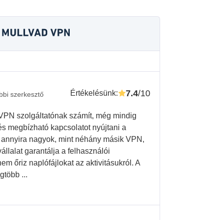
7.4
/10
Értékelésünk
:
bbi szerkesztő
VPN szolgáltatónak számít, még mindig
és megbízható kapcsolatot nyújtani a
 annyira nagyok, mint néhány másik VPN,
llalat garantálja a felhasználói
em őriz naplófájlokat az aktivitásukról. A
gtöbb ...