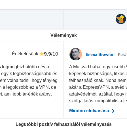
Vélemények
9.9
/10
Értékelésünk
:
Emma Browne
Korá
s legmegbízhatóbb név a
A Mullvad habár egy kisebb 
z egyik legbiztonságosabb és
képesek biztonságos, titkos 
em volna tudni, hogy tényleg
felhasználóiknak. Noha nem
em a legolcsóbb ez a VPN, de
akár a ExpressVPN, a svéd vá
, ami jobb ár-érték arányt
adatvédelmét, azáltal, hogy n
szolgáltatás kompatibilis a le
Minden elolvasása
Legutóbbi pozitív felhasználói véleményezés