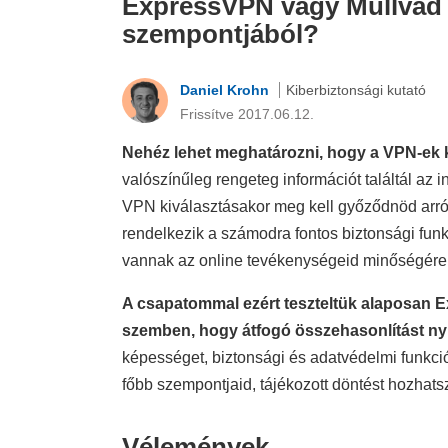
ExpressVPN vagy Mullvad V
szempontjából?
Daniel Krohn
Kiberbiztonsági kutató
Frissítve 2017.06.12.
Nehéz lehet meghatározni, hogy a VPN-ek k
valószínűleg rengeteg információt találtál az 
VPN kiválasztásakor meg kell győződnöd arról,
rendelkezik a számodra fontos biztonsági funk
vannak az online tevékenységeid minőségére 
A csapatommal ezért teszteltük alaposan
szemben, hogy átfogó összehasonlítást ny
képességet, biztonsági és adatvédelmi funkci
főbb szempontjaid, tájékozott döntést hozhat
Vélemények