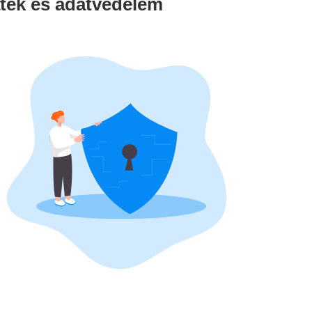
áték és adatvédelem