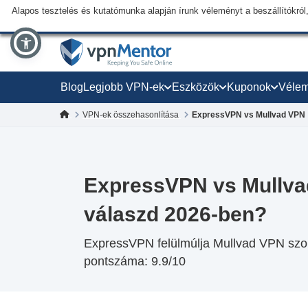
Alapos tesztelés és kutatómunka alapján írunk véleményt a beszállítókról,
Blog
Legjobb VPN-ek
Eszközök
Kuponok
Véle
VPN-ek összehasonlítása
ExpressVPN vs Mullvad VPN
ExpressVPN vs Mullva
válaszd 2026-ben?
ExpressVPN felülmúlja Mullvad VPN szolg
pontszáma: 9.9/10