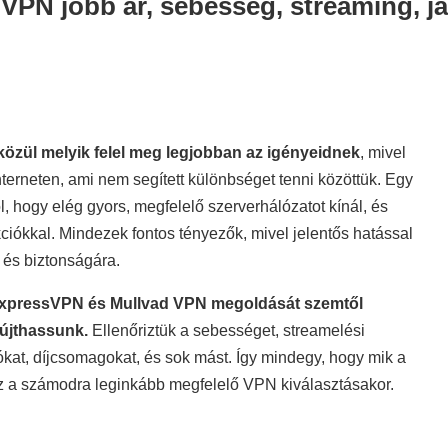
PN jobb ár, sebesség, streaming, j
özül melyik felel meg legjobban az igényeidnek
, mivel
interneten, ami nem segített különbséget tenni közöttük. Egy
 hogy elég gyors, megfelelő szerverhálózatot kínál, és
ciókkal. Mindezek fontos tényezők, mivel jelentős hatással
és biztonságára.
 ExpressVPN és Mullvad VPN megoldását szemtől
újthassunk.
Ellenőriztük a sebességet, streamelési
ókat, díjcsomagokat, és sok mást. Így mindegy, hogy mik a
sz a számodra leginkább megfelelő VPN kiválasztásakor.