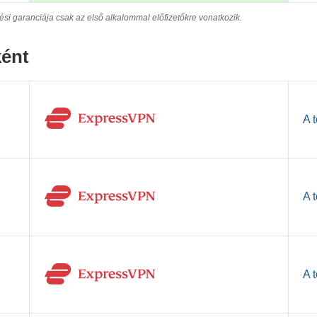
i garanciája csak az első alkalommal előfizetőkre vonatkozik.
ként
A 
A 
A 