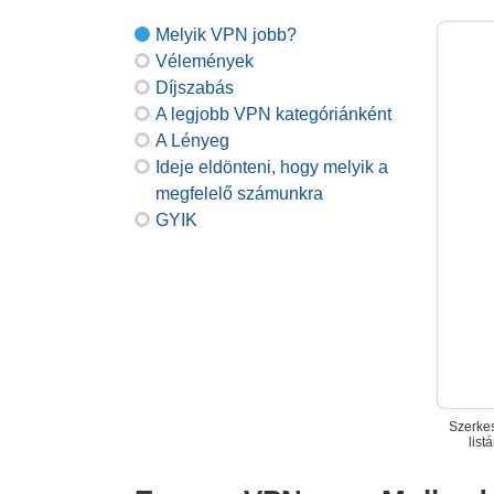
Melyik VPN jobb?
Vélemények
Díjszabás
A legjobb VPN kategóriánként
A Lényeg
Ideje eldönteni, hogy melyik a
megfelelő számunkra
GYIK
Szerkes
list