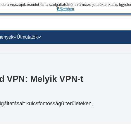
 de a visszajelzéseidet és a szolgáltatóktól származó jutalékainkat is figye
Bővebben
mények
Útmutatók
d VPN: Melyik VPN-t
áltatásait kulcsfontosságú területeken,