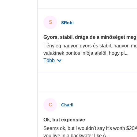
S
SRobi
Gyors, stabil, drága de a minőséget meg k
Tényleg nagyon gyors és stabil, nagyon me
valakinek pontos infója afelől, hogy pl
...
Több
C
Charli
Ok, but expensive
Seems ok, but I wouldn't say it's worth $20
you live in a backwater like A
...