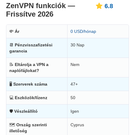
ZenVPN funkciók —
6.8
Frissítve 2026
💸
Ár
0 USD/hónap
📆
Pénzvisszafizetési
30 Nap
garancia
📝
Eltárolja a VPN a
Nem
naplófájlokat?
🖥
Szerverek száma
47+
💻
Eszközök/lízenz
50
🛡
Vészleállító
Igen
🗺
Ország szerinti
Cyprus
illetőség