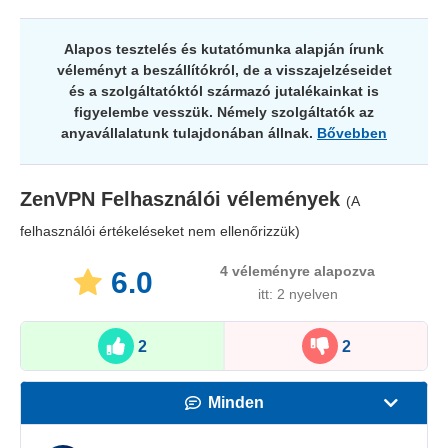
Alapos tesztelés és kutatómunka alapján írunk
véleményt a beszállítókról, de a visszajelzéseidet
és a szolgáltatóktól származó jutalékainkat is
figyelembe vesszük. Némely szolgáltatók az
anyavállalatunk tulajdonában állnak.
Bővebben
ZenVPN
Felhasználói vélemények
(A
felhasználói értékeléseket nem ellenőrizzük)
4
véleményre alapozva
6.0
itt: 2 nyelven
2
2
Minden
Sebesség