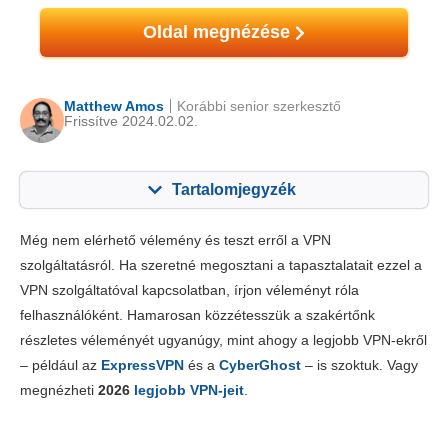
Oldal megnézése
Matthew Amos
Korábbi senior szerkesztő
Frissítve 2024.02.02.
Tartalomjegyzék
Tartalom:
Értékelésünk:
Még nem elérhető vélemény és teszt erről a VPN
Főbb jellemzők
6.8
szolgáltatásról. Ha szeretné megosztani a tapasztalatait ezzel a
VPN szolgáltatóval kapcsolatban, írjon véleményt róla
Telepítés & appok
6.8
felhasználóként. Hamarosan közzétesszük a szakértőnk
Díjszabás
6.2
részletes véleményét ugyanúgy, mint ahogy a legjobb VPN-ekről
Megbízhatóság és támogatás
7.4
– például az
ExpressVPN
és a
CyberGhost
– is szoktuk. Vagy
megnézheti
2026
legjobb VPN-jeit
.