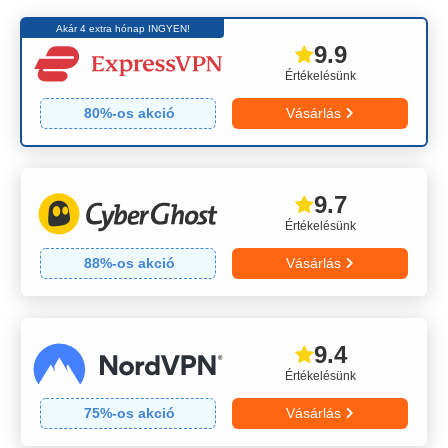
Akár 4 extra hónap INGYEN!
9.9
Értékelésünk
80
%-os akció
Vásárlás
9.7
Értékelésünk
88
%-os akció
Vásárlás
9.4
Értékelésünk
75
%-os akció
Vásárlás