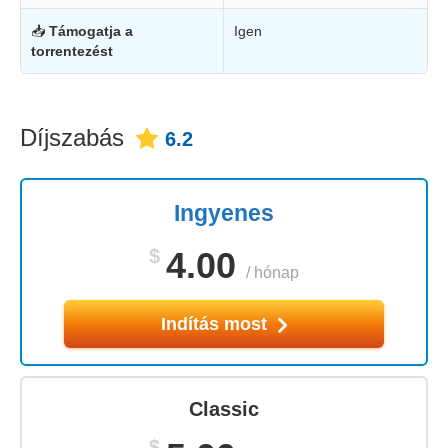
📥
Támogatja a
Igen
torrentezést
Díjszabás
6.2
Ingyenes
$
4.00
/
hónap
Indítás most
Classic
$