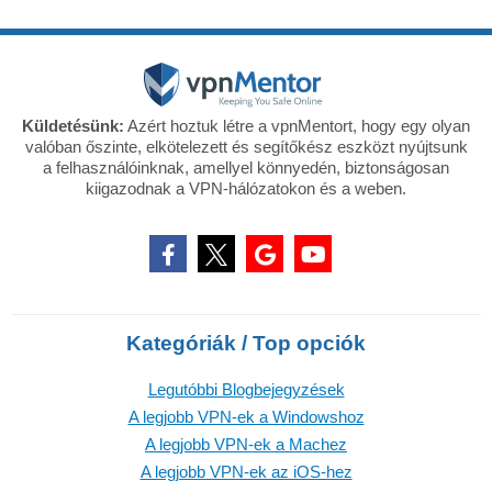
Küldetésünk:
Azért hoztuk létre a vpnMentort, hogy egy olyan
valóban őszinte, elkötelezett és segítőkész eszközt nyújtsunk
a felhasználóinknak, amellyel könnyedén, biztonságosan
kiigazodnak a VPN-hálózatokon és a weben.
Kategóriák / Top opciók
Legutóbbi Blogbejegyzések
A legjobb VPN-ek a Windowshoz
A legjobb VPN-ek a Machez
A legjobb VPN-ek az iOS-hez