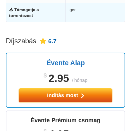
📥
Támogatja a
Igen
torrentezést
Díjszabás
6.7
Évente Alap
$
2.95
/
hónap
Indítás most
Évente Prémium csomag