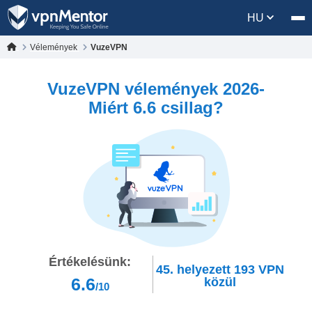
HU
Vélemények
VuzeVPN
VuzeVPN vélemények 2026-
Miért 6.6 csillag?
Értékelésünk:
45.
helyezett
193
VPN
6.6
közül
/10