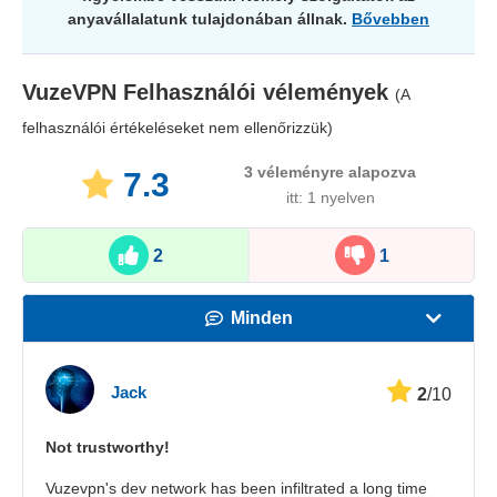
anyavállalatunk tulajdonában állnak.
Bővebben
VuzeVPN
Felhasználói vélemények
(A
felhasználói értékeléseket nem ellenőrizzük)
3
véleményre alapozva
7.3
itt: 1 nyelven
2
1
Minden
Sebesség
Jack
2
/10
Streamelés
Not trustworthy!
Biztonság
Vuzevpn's dev network has been infiltrated a long time