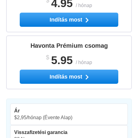
$
4.95
/
hónap
Indítás most
Havonta Prémium csomag
$
5.95
/
hónap
Indítás most
Ár
$2,95/hónap
(Évente Alap)
Visszafizetési garancia