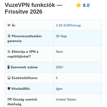
VuzeVPN funkciók —
8.0
Frissítve 2026
💸
Ár
2.94 EUR/hónap
📆
Pénzvisszafizetési
30 Nap
garancia
📝
Eltárolja a VPN a
Nem
naplófájlokat?
🖥
Szerverek száma
200+
💻
Eszközök/lízenz
5
🛡
Vészleállító
Igen
🗺
Ország szerinti
United States
illetőség