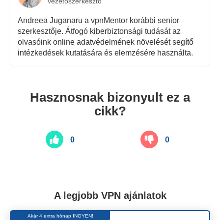
Vezetőszerkesztő
Andreea Juganaru a vpnMentor korábbi senior
szerkesztője. Átfogó kiberbiztonsági tudását az
olvasóink online adatvédelmének növelését segítő
intézkedések kutatására és elemzésére használta.
Hasznosnak bizonyult ez a
cikk?
0
0
A legjobb VPN ajánlatok
Akár 4 extra hónap INGYEN!