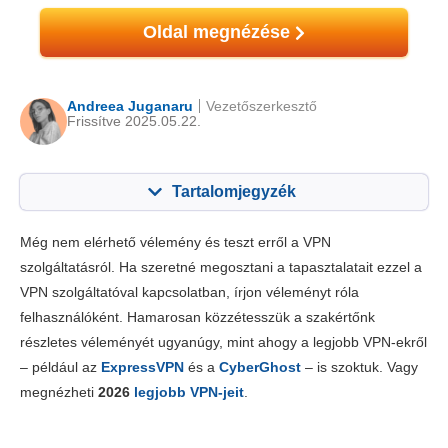
Oldal megnézése
Andreea Juganaru
Vezetőszerkesztő
Frissítve 2025.05.22.
Tartalomjegyzék
Tartalom:
Értékelésünk:
Még nem elérhető vélemény és teszt erről a VPN
Főbb jellemzők
8.0
szolgáltatásról. Ha szeretné megosztani a tapasztalatait ezzel a
VPN szolgáltatóval kapcsolatban, írjon véleményt róla
Telepítés & appok
8.0
felhasználóként. Hamarosan közzétesszük a szakértőnk
Díjszabás
6.7
részletes véleményét ugyanúgy, mint ahogy a legjobb VPN-ekről
Megbízhatóság és támogatás
8.4
– például az
ExpressVPN
és a
CyberGhost
– is szoktuk. Vagy
megnézheti
2026
legjobb VPN-jeit
.