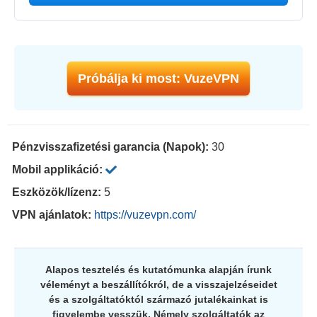
Próbálja ki most: VuzeVPN
Pénzvisszafizetési garancia (Napok):
30
Mobil applikáció:
Eszközök/lízenz:
5
VPN ajánlatok:
https://vuzevpn.com/
Alapos tesztelés és kutatómunka alapján írunk
véleményt a beszállítókról, de a visszajelzéseidet
és a szolgáltatóktól származó jutalékainkat is
figyelembe vesszük. Némely szolgáltatók az