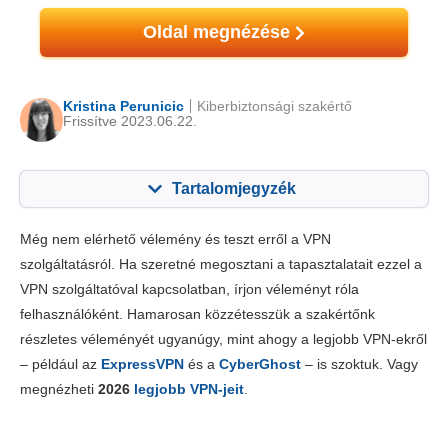
Oldal megnézése
Kristina Perunicic
Kiberbiztonsági szakértő
Frissítve 2023.06.22.
Tartalomjegyzék
Tartalom:
Értékelésünk:
Még nem elérhető vélemény és teszt erről a VPN
Főbb jellemzők
6.4
szolgáltatásról. Ha szeretné megosztani a tapasztalatait ezzel a
VPN szolgáltatóval kapcsolatban, írjon véleményt róla
Telepítés & appok
6.5
felhasználóként. Hamarosan közzétesszük a szakértőnk
Díjszabás
7.0
részletes véleményét ugyanúgy, mint ahogy a legjobb VPN-ekről
Megbízhatóság és támogatás
6.4
– például az
ExpressVPN
és a
CyberGhost
– is szoktuk. Vagy
megnézheti
2026
legjobb VPN-jeit
.