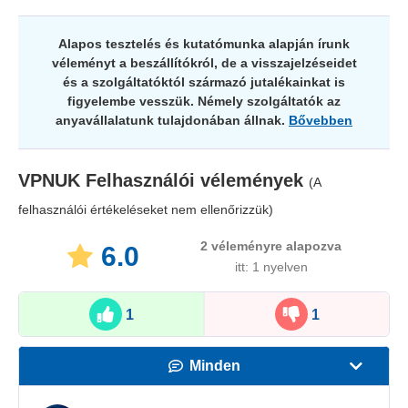
Alapos tesztelés és kutatómunka alapján írunk
véleményt a beszállítókról, de a visszajelzéseidet
és a szolgáltatóktól származó jutalékainkat is
figyelembe vesszük. Némely szolgáltatók az
anyavállalatunk tulajdonában állnak.
Bővebben
VPNUK
Felhasználói vélemények
(A
felhasználói értékeléseket nem ellenőrizzük)
2
véleményre alapozva
6.0
itt: 1 nyelven
1
1
Minden
Sebesség