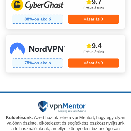
9.7
Értékelésünk
88
%-os akció
Vásárlás
9.4
Értékelésünk
75
%-os akció
Vásárlás
Küldetésünk:
Azért hoztuk létre a vpnMentort, hogy egy olyan
valóban őszinte, elkötelezett és segítőkész eszközt nyújtsunk
a felhasználóinknak, amellyel könnyedén, biztonságosan