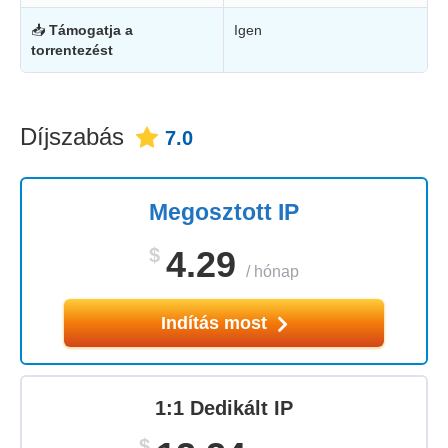
📥
Támogatja a
Igen
torrentezést
Díjszabás
7.0
Megosztott IP
$
4.29
/
hónap
Indítás most
1:1 Dedikált IP
$