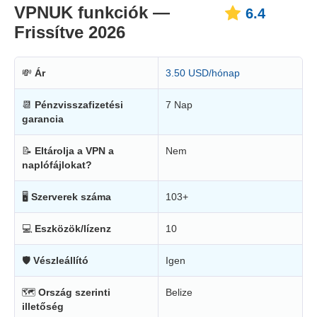
VPNUK funkciók —
6.4
Frissítve 2026
💸
Ár
3.50 USD/hónap
📆
Pénzvisszafizetési
7 Nap
garancia
📝
Eltárolja a VPN a
Nem
naplófájlokat?
🖥
Szerverek száma
103+
💻
Eszközök/lízenz
10
🛡
Vészleállító
Igen
🗺
Ország szerinti
Belize
illetőség