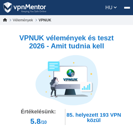
HU
Vélemények
VPNUK
VPNUK vélemények és teszt
2026 - Amit tudnia kell
Értékelésünk:
85.
helyezett
193
VPN
5.8
közül
/10