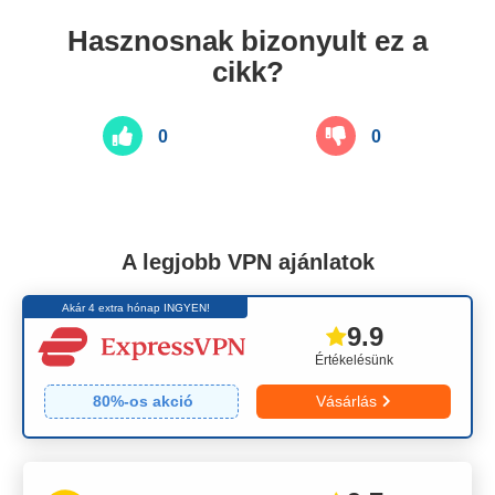
Hasznosnak bizonyult ez a
cikk?
0
0
A legjobb VPN ajánlatok
Akár 4 extra hónap INGYEN!
9.9
Értékelésünk
80
%-os akció
Vásárlás