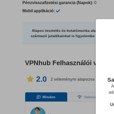
Pénzvisszafizetési garancia (Napok):
0
Mobil applikáció:
Alapos tesztelés és kutatómunka alapján írunk v
származó jutalékainkat is figyelembe vesszük. 
VPNhub
Felhasználói véle
2.0
Sa
2
véleményre alapozva
itt: 1 nyel
A
ad
Minden
Sebesség
Ug