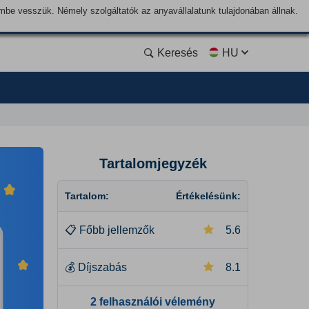
lembe vesszük. Némely szolgáltatók az anyavállalatunk tulajdonában állnak.
Keresés
HU
Tartalomjegyzék
Tartalom:
Értékelésünk:
📋
Főbb jellemzők
5.6
💰
Díjszabás
8.1
2 felhasználói vélemény