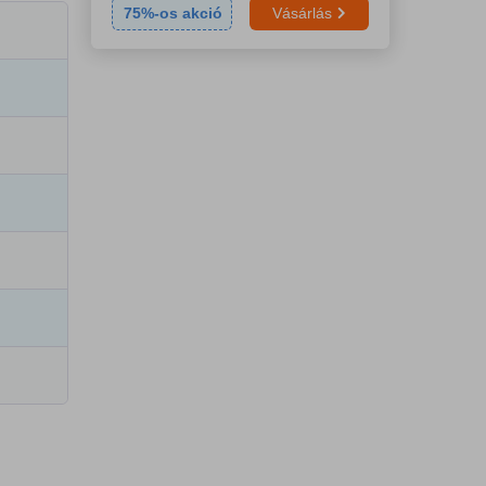
75
%-os akció
Vásárlás