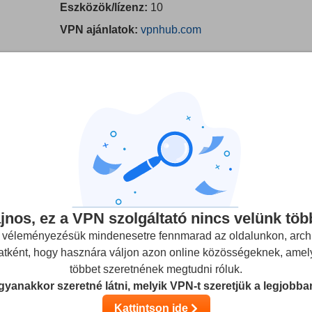
Eszközök/lízenz:
10
VPN ajánlatok:
vpnhub.com
éleményt a beszállítókról, de a visszajelzéseidet és a szolgáltató
Némely szolgáltatók az anyavállalatunk tulajdonában állnak.
Bőve
mények
(A felhasználói értékeléseket nem ellenőrizzük)
jnos, ez a VPN szolgáltató nincs velünk töb
ven
0
 véleményezésük mindenesetre fennmarad az oldalunkon, arch
atként, hogy hasznára váljon azon online közösségeknek, amel
Streamelés
Biztonság
Ügyfélszolg
többet szeretnének megtudni róluk.
yanakkor szeretné látni, melyik VPN-t szeretjük a legjobb
Kattintson ide