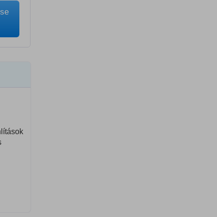
ése
lítások
s