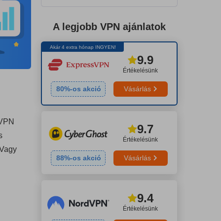
A legjobb VPN ajánlatok
Akár 4 extra hónap INGYEN!
9.9
Értékelésünk
80
%-os akció
Vásárlás
 VPN
9.7
s
Értékelésünk
 Vagy
88
%-os akció
Vásárlás
9.4
Értékelésünk