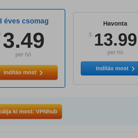
3 éves csomag
Havonta
3.49
13.99
$
$
per hó
per hó
Indítás most
Indítás most
bálja ki most: VPNhub