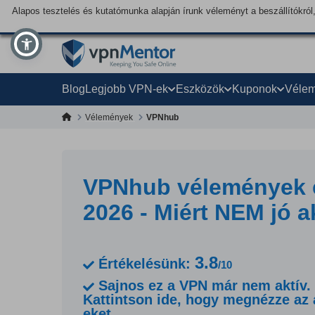
Alapos tesztelés és kutatómunka alapján írunk véleményt a beszállítókról,
Blog
Legjobb VPN-ek
Eszközök
Kuponok
Véle
Vélemények
VPNhub
VPNhub vélemények é
2026 - Miért NEM jó 
3.8
Értékelésünk:
/10
Sajnos ez a VPN már nem aktív.
Kattintson ide, hogy megnézze az 
eket.