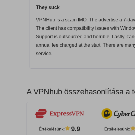
They suck
VPNHub is a scam IMO. The advertise a 7-day fre
The client has compatibility issues with Wind
Support is outsourced and horrible. Lastly, cancel
annual fee charged at the start. There are many
service.
A VPNhub összehasonlítása a t
9.9
Értékelésünk
:
Értékelésünk
: