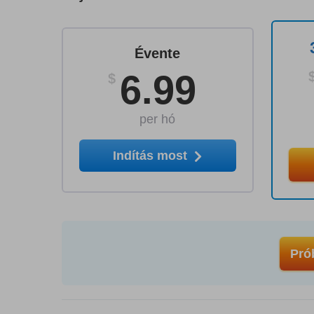
Évente
6.99
$
per hó
Indítás most
Pró