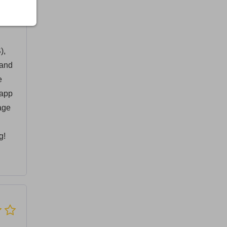
),
 and
e
 app
age
g!