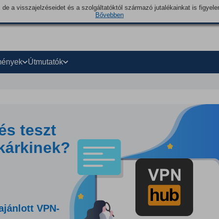
 de a visszajelzéseidet és a szolgáltatóktól származó jutalékainkat is figye
Bővebben
mények
Útmutatók
s teszt
akárkinek?
ajánlott VPN-