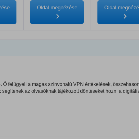
zése
Oldal megnézése
Oldal megnéz
e. Ő felügyeli a magas színvonalú VPN értékelések, összehason
segítenek az olvasóknak tájékozott döntéseket hozni a digitáli