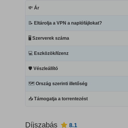
💸
Ár
📝
Eltárolja a VPN a naplófájlokat?
🖥
Szerverek száma
💻
Eszközök/lízenz
🛡
Vészleállító
🗺
Ország szerinti illetőség
📥
Támogatja a torrentezést
Díjszabás
8.1