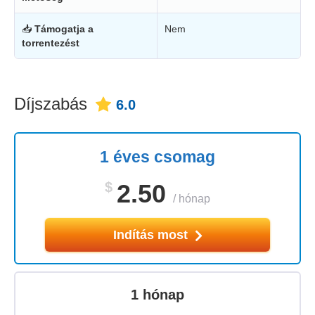
📥
Támogatja a
Nem
torrentezést
Díjszabás
6.0
1 éves csomag
$
2.50
/
hónap
Indítás most
1 hónap