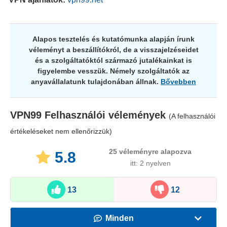
Alapos tesztelés és kutatómunka alapján írunk
véleményt a beszállítókról, de a visszajelzéseidet
és a szolgáltatóktól származó jutalékainkat is
figyelembe vesszük. Némely szolgáltatók az
anyavállalatunk tulajdonában állnak.
Bővebben
VPN99
Felhasználói vélemények
(A felhasználói
értékeléseket nem ellenőrizzük)
25
véleményre alapozva
5.8
itt: 2 nyelven
13
12
Minden