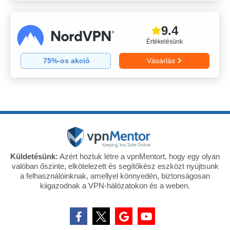
9.4
Értékelésünk
75
%-os akció
Vásárlás
Küldetésünk:
Azért hoztuk létre a vpnMentort, hogy egy olyan
valóban őszinte, elkötelezett és segítőkész eszközt nyújtsunk
a felhasználóinknak, amellyel könnyedén, biztonságosan
kiigazodnak a VPN-hálózatokon és a weben.