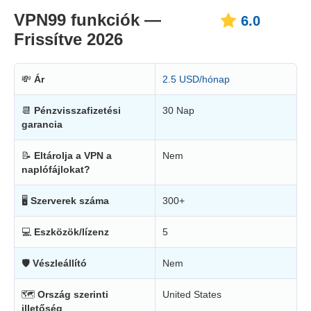
VPN99 funkciók —
6.0
Frissítve 2026
💸
Ár
2.5 USD/hónap
📆
Pénzvisszafizetési
30 Nap
garancia
📝
Eltárolja a VPN a
Nem
naplófájlokat?
🖥
Szerverek száma
300+
💻
Eszközök/lízenz
5
🛡
Vészleállító
Nem
🗺
Ország szerinti
United States
illetőség