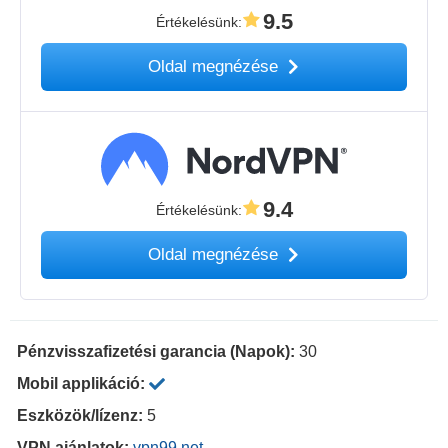
9.5
Értékelésünk
:
Oldal megnézése
9.4
Értékelésünk
:
Oldal megnézése
Pénzvisszafizetési garancia (Napok):
30
Mobil applikáció:
Eszközök/lízenz:
5
VPN ajánlatok:
vpn99.net