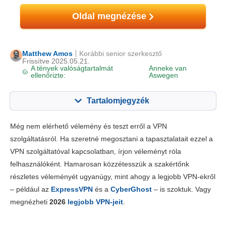
Oldal megnézése
Matthew Amos
Korábbi senior szerkesztő
Frissítve 2025.05.21.
A tények valóságtartalmát
Anneke van
ellenőrizte:
Aswegen
Tartalomjegyzék
Tartalom:
Értékelésünk:
Még nem elérhető vélemény és teszt erről a VPN
Főbb jellemzők
6.0
szolgáltatásról. Ha szeretné megosztani a tapasztalatait ezzel a
VPN szolgáltatóval kapcsolatban, írjon véleményt róla
Telepítés & appok
6.5
felhasználóként. Hamarosan közzétesszük a szakértőnk
Díjszabás
6.0
részletes véleményét ugyanúgy, mint ahogy a legjobb VPN-ekről
Megbízhatóság és támogatás
7.0
– például az
ExpressVPN
és a
CyberGhost
– is szoktuk. Vagy
megnézheti
2026
legjobb VPN-jeit
.