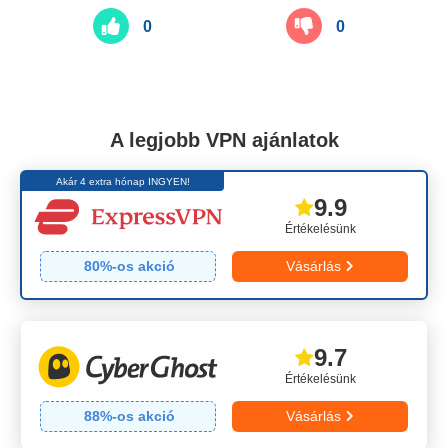
0
0
A legjobb VPN ajánlatok
Akár 4 extra hónap INGYEN!
9.9
Értékelésünk
80
%-os akció
Vásárlás
9.7
Értékelésünk
88
%-os akció
Vásárlás