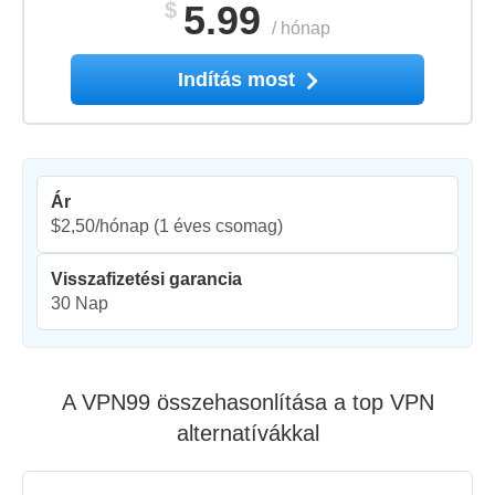
$
5.99
/
hónap
Indítás most
Ár
$2,50/hónap
(1 éves csomag)
Visszafizetési garancia
30 Nap
A VPN99 összehasonlítása a top VPN
alternatívákkal