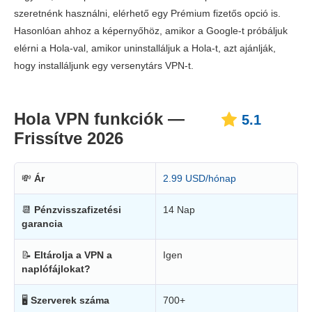
szeretnénk használni, elérhető egy Prémium fizetős opció is.
Hasonlóan ahhoz a képernyőhöz, amikor a Google-t próbáljuk
elérni a Hola-val, amikor uninstalláljuk a Hola-t, azt ajánlják,
hogy installáljunk egy versenytárs VPN-t.
Hola VPN funkciók —
5.1
Frissítve 2026
💸
Ár
2.99 USD/hónap
📆
Pénzvisszafizetési
14 Nap
garancia
📝
Eltárolja a VPN a
Igen
naplófájlokat?
🖥
Szerverek száma
700+