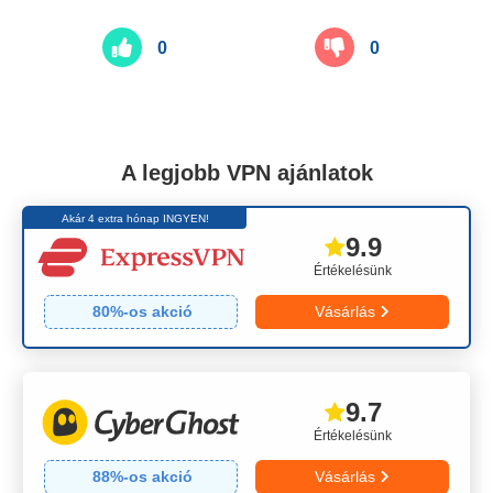
0
0
A legjobb VPN ajánlatok
Akár 4 extra hónap INGYEN!
9.9
Értékelésünk
80
%-os akció
Vásárlás
9.7
Értékelésünk
88
%-os akció
Vásárlás