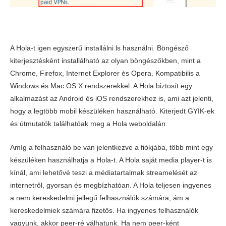
A Hola-t igen egyszerű installálni ls használni. Böngésző
kiterjesztésként installálható az olyan böngészőkben, mint a
Chrome, Firefox, Internet Explorer és Opera. Kompatibilis a
Windows és Mac OS X rendszerekkel. A Hola biztosít egy
alkalmazást az Android és iOS rendszerekhez is, ami azt jelenti,
hogy a legtöbb mobil készüléken használható. Kiterjedt GYIK-ek
és útmutatók találhatóak meg a Hola weboldalán.
Amíg a felhasználó be van jelentkezve a fiókjába, több mint egy
készüléken használhatja a Hola-t. A Hola saját media player-t is
kínál, ami lehetővé teszi a médiatartalmak streamelését az
internetről, gyorsan és megbízhatóan. A Hola teljesen ingyenes
a nem kereskedelmi jellegű felhasználók számára, ám a
kereskedelmiek számára fizetős. Ha ingyenes felhasználók
vagyunk, akkor peer-ré válhatunk. Ha nem peer-ként