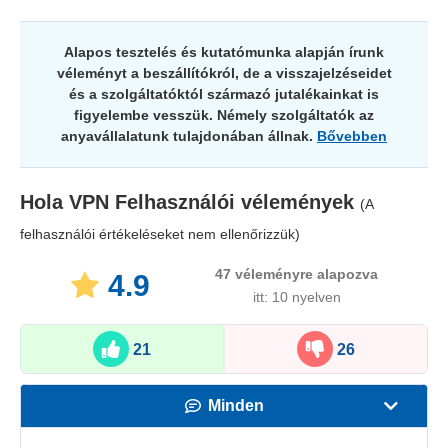
Alapos tesztelés és kutatómunka alapján írunk
véleményt a beszállítókról, de a visszajelzéseidet
és a szolgáltatóktól származó jutalékainkat is
figyelembe vesszük. Némely szolgáltatók az
anyavállalatunk tulajdonában állnak.
Bővebben
Hola VPN
Felhasználói vélemények
(A
felhasználói értékeléseket nem ellenőrizzük)
47
véleményre alapozva
4.9
itt: 10 nyelven
21
26
Minden