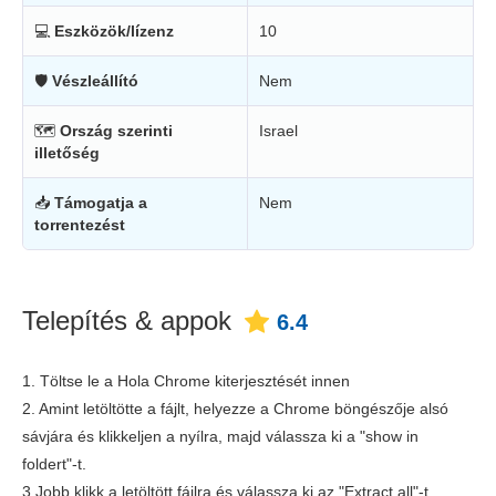
💻
Eszközök/lízenz
10
🛡
Vészleállító
Nem
🗺
Ország szerinti
Israel
illetőség
📥
Támogatja a
Nem
torrentezést
Telepítés & appok
6.4
1. Töltse le a Hola Chrome kiterjesztését innen
2. Amint letöltötte a fájlt, helyezze a Chrome böngészője alsó
sávjára és klikkeljen a nyílra, majd válassza ki a "show in
foldert"-t.
3.Jobb klikk a letöltött fájlra és válassza ki az "Extract all"-t.