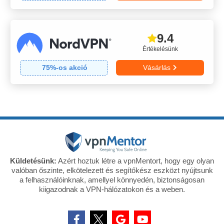
9.4
Értékelésünk
75
%-os akció
Vásárlás
Küldetésünk:
Azért hoztuk létre a vpnMentort, hogy egy olyan
valóban őszinte, elkötelezett és segítőkész eszközt nyújtsunk
a felhasználóinknak, amellyel könnyedén, biztonságosan
kiigazodnak a VPN-hálózatokon és a weben.