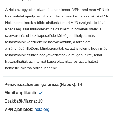
A Hola az egyetlen olyan, általunk ismert VPN, ami más VPN-ek
használatát ajánlja az oldalán. Tehát miért is válasszuk őket? A
Hola kiemelkedik a többi álatlunk ismert VPN szolgáltató közül.
Közösség által működtetett hálózatként, nincsenek statikus
szerverei és ehhez kapcsolódó költségei. Ehelyett más
felhasználók készülékeire hagyatkozunk, a forgalom
átirányítását illetően. Mindazonáltal, ez azt is jelenti, hogy más
felhasználók szintén hagyatkozhatnak a mi gépünkre, tehát
használhatják az internet kapcsolatunkat, és azt a hatást
kelthetik, mintha online lennénk.
Pénzvisszafizetési garancia (Napok):
14
Mobil applikáció:
Eszközök/lízenz:
10
VPN ajánlatok:
hola.org