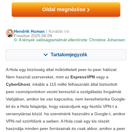
Oldal megnézése
Hendrik Human
Korábbi író
Frissítve 2025.06.09.
A tények valóságtartalmát ellenőrizte:
Christine Johansen
Tartalomjegyzék
Tartalom:
Értékelésünk:
A Hola egy közösség által működtetett peer-to-peer hálózat.
Főbb jellemzők
5.1
Nem használ szervereket, mint az
ExpressVPN
vagy a
CyberGhost
, inkább a 115 millió felhasználó által biztosított
Telepítés & appok
6.4
peer csomópontokon vezeti keresztül a szolgáltatás forgalmát.
Díjszabás
4.0
Valójában, amikor be van kapcsolva, nem kereshetünka Google-
Megbízhatóság és támogatás
4.8
lel és a Hola felajánlja, hogy vásároljunk egy fieztős VPN-t a
versenytársai közül. ha szeretnénk használni a Google-t, amikor
VPN-nel szörfölünk a weben. A Hola csak egy kis részét
használja minden peer forrásainak és csak akkor, amikor a peer