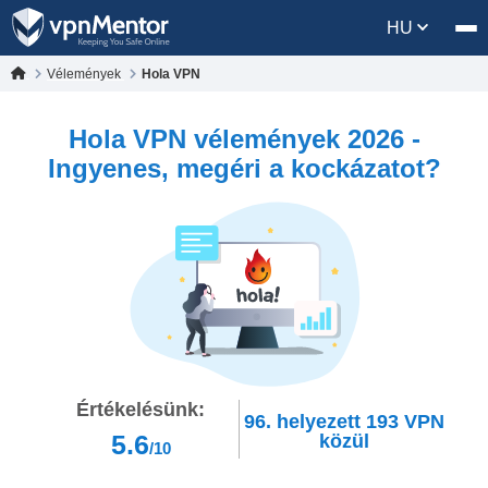
HU
Vélemények
Hola VPN
Hola VPN vélemények 2026 -
Ingyenes, megéri a kockázatot?
Értékelésünk:
96.
helyezett
193
VPN
5.6
közül
/10