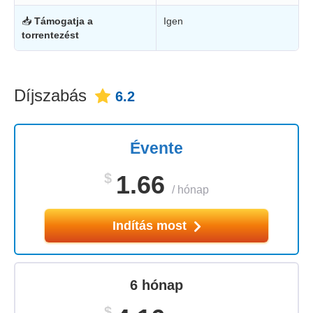
📥
Támogatja a
Igen
torrentezést
Díjszabás
6.2
Évente
$
1.66
/
hónap
Indítás most
6 hónap
$