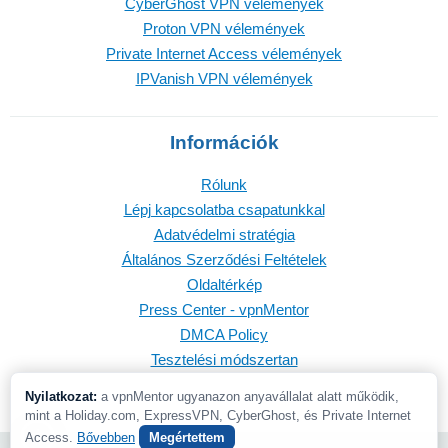
CyberGhost VPN vélemények
Proton VPN vélemények
Private Internet Access vélemények
IPVanish VPN vélemények
Információk
Rólunk
Lépj kapcsolatba csapatunkkal
Adatvédelmi stratégia
Általános Szerződési Feltételek
Oldaltérkép
Press Center - vpnMentor
DMCA Policy
Tesztelési módszertan
Nyilatkozat:
a vpnMentor ugyanazon anyavállalat alatt működik,
mint a Holiday.com, ExpressVPN, CyberGhost, és Private Internet
Access.
Bővebben
Megértettem