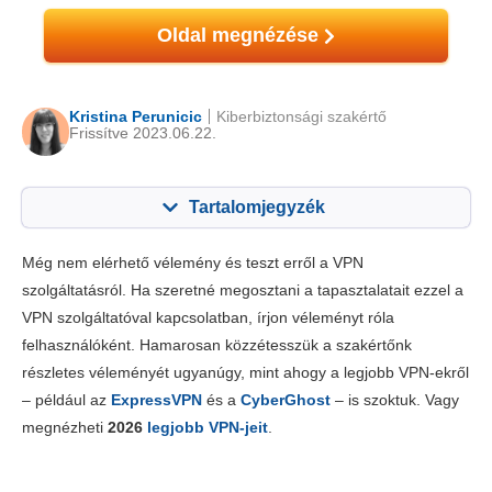
Oldal megnézése
Kristina Perunicic
Kiberbiztonsági szakértő
Frissítve 2023.06.22.
Tartalomjegyzék
Tartalom:
Értékelésünk:
Még nem elérhető vélemény és teszt erről a VPN
Főbb jellemzők
6.8
szolgáltatásról. Ha szeretné megosztani a tapasztalatait ezzel a
VPN szolgáltatóval kapcsolatban, írjon véleményt róla
Telepítés & appok
7.0
felhasználóként. Hamarosan közzétesszük a szakértőnk
Díjszabás
6.2
részletes véleményét ugyanúgy, mint ahogy a legjobb VPN-ekről
Megbízhatóság és támogatás
7.2
– például az
ExpressVPN
és a
CyberGhost
– is szoktuk. Vagy
megnézheti
2026
legjobb VPN-jeit
.