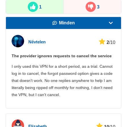
1
3
Minden
Sebesség
Névtelen
2
/10
Streamelés
The provider ignores requests to cancel the service
Biztonság
I only used this VPN for a short period, as a trial. Cannot
Ügyfélszolgálat
log in to cancel, the forgot password option gives a code
that doesn't work. No one replies anywhere to help I am
literally being ripped off monthly for nothing, I don't need
the VPN, but I can't cancel.
Elizabeth
10
/10