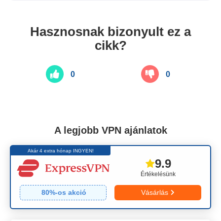
Hasznosnak bizonyult ez a
cikk?
0
0
A legjobb VPN ajánlatok
Akár 4 extra hónap INGYEN!
9.9
Értékelésünk
80
%-os akció
Vásárlás