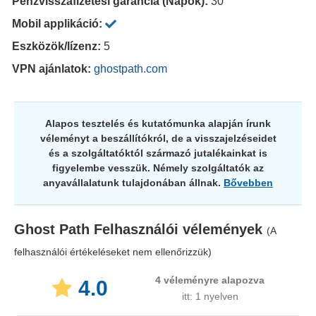
Pénzvisszafizetési garancia (Napok):
30
Mobil applikáció:
Eszközök/lízenz:
5
VPN ajánlatok:
ghostpath.com
Alapos tesztelés és kutatómunka alapján írunk
véleményt a beszállítókról, de a visszajelzéseidet
és a szolgáltatóktól származó jutalékainkat is
figyelembe vesszük. Némely szolgáltatók az
anyavállalatunk tulajdonában állnak.
Bővebben
Ghost Path
Felhasználói vélemények
(A
felhasználói értékeléseket nem ellenőrizzük)
4
véleményre alapozva
4.0
itt: 1 nyelven