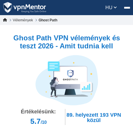
HU
Vélemények
Ghost Path
Ghost Path VPN vélemények és
teszt 2026 - Amit tudnia kell
Értékelésünk:
89.
helyezett
193
VPN
5.7
közül
/10