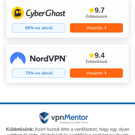
9.7
Értékelésünk
88
%-os akció
Vásárlás
9.4
Értékelésünk
75
%-os akció
Vásárlás
Küldetésünk:
Azért hoztuk létre a vpnMentort, hogy egy olyan
valóban őszinte, elkötelezett és segítőkész eszközt nyújtsunk