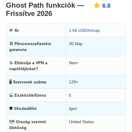
Ghost Path funkciók —
6.8
Frissítve 2026
💸
Ár
1.66 USD/hónap
📆
Pénzvisszafizetési
30 Nap
garancia
📝
Eltárolja a VPN a
Nem
naplófájlokat?
🖥
Szerverek száma
129+
💻
Eszközök/lízenz
5
🛡
Vészleállító
Igen
🗺
Ország szerinti
United States
illetőség