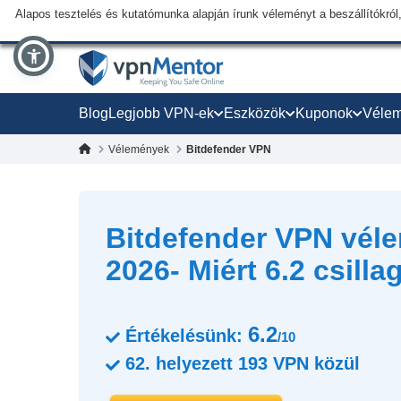
Alapos tesztelés és kutatómunka alapján írunk véleményt a beszállítókról,
Blog
Legjobb VPN-ek
Eszközök
Kuponok
Véle
Vélemények
Bitdefender VPN
Bitdefender VPN vél
2026- Miért 6.2 csilla
6.2
Értékelésünk:
/10
62.
helyezett
193
VPN közül