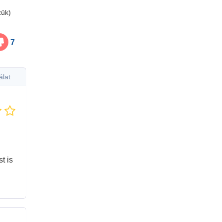
zük)
7
álat
t is