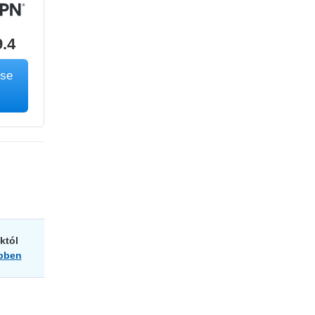
9.4
ése
któl
bben