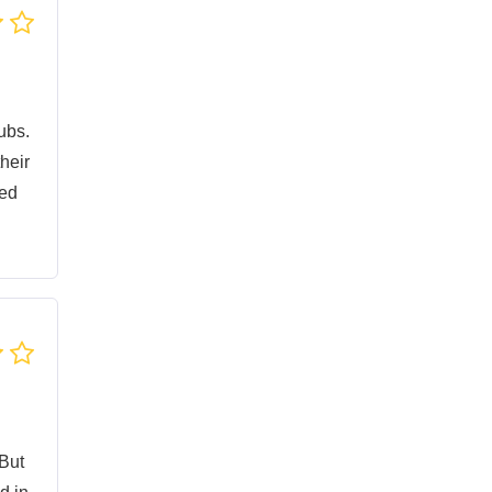
ubs.
their
sed
 But