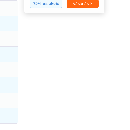
75
%-os akció
Vásárlás