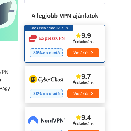
A legjobb VPN ajánlatok
Akár 4 extra hónap INGYEN!
9.9
Értékelésünk
80
%-os akció
Vásárlás
 VPN
9.7
s
Értékelésünk
 Vagy
88
%-os akció
Vásárlás
9.4
Értékelésünk