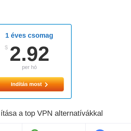
1 éves csomag
2.92
$
per hó
Indítás most
tása a top VPN alternatívákkal