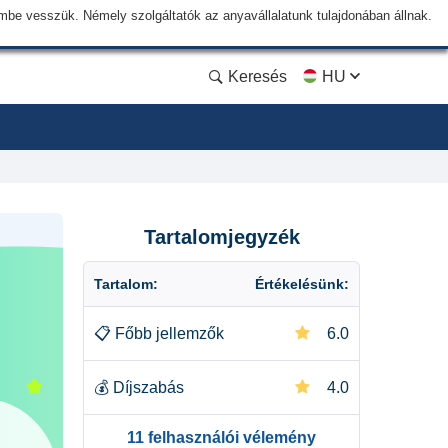
lembe vesszük. Némely szolgáltatók az anyavállalatunk tulajdonában állnak.
Keresés
HU
Tartalomjegyzék
Tartalom:
Értékelésünk:
📋
Főbb jellemzők
6.0
💰
Díjszabás
4.0
11 felhasználói vélemény