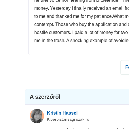
neither voice nor hearing from Bitdefender. The
money. Yesterday I finally received an email f
to me and thanked me for my patience.What mo
contempt. Those who buy the application and 
hostile customers. I paid a lot of money for tw
me in the trash. A shocking example of avoidin
F
A szerzőről
Kristin Hassel
Kiberbiztonsági szakíró