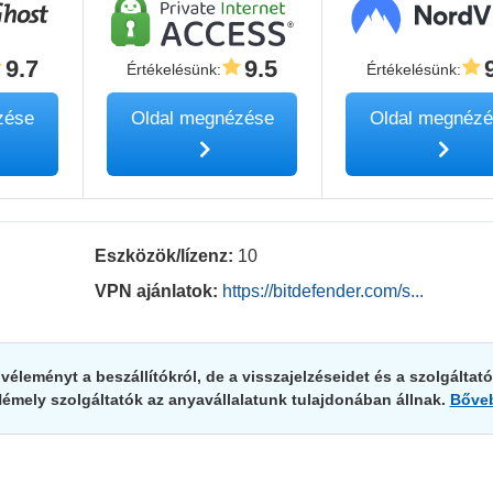
9.7
9.5
Értékelésünk
:
Értékelésünk
:
zése
Oldal megnézése
Oldal megnéz
Eszközök/lízenz:
10
VPN ajánlatok:
https://bitdefender.com/s...
éleményt a beszállítókról, de a visszajelzéseidet és a szolgáltató
Némely szolgáltatók az anyavállalatunk tulajdonában állnak.
Bőve