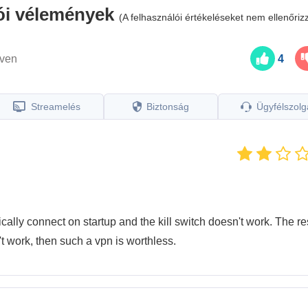
ói vélemények
(A felhasználói értékeléseket nem ellenőriz
lven
4
Streamelés
Biztonság
Ügyfélszolg
ically connect on startup and the kill switch doesn't work. The res
n't work, then such a vpn is worthless.