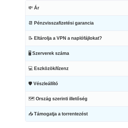
💸
Ár
📆
Pénzvisszafizetési garancia
📝
Eltárolja a VPN a naplófájlokat?
🖥
Szerverek száma
💻
Eszközök/lízenz
🛡
Vészleállító
🗺
Ország szerinti illetőség
📥
Támogatja a torrentezést