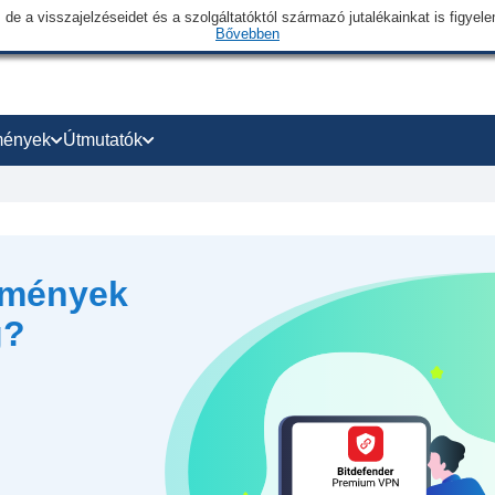
 de a visszajelzéseidet és a szolgáltatóktól származó jutalékainkat is figye
Bővebben
mények
Útmutatók
emények
g?