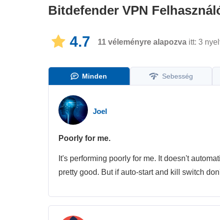
Bitdefender VPN
Felhasznál
4.7
11
véleményre alapozva
itt: 3 nye
Minden
Sebesség
Joel
Poorly for me.
It's performing poorly for me. It doesn't automat
pretty good. But if auto-start and kill switch do