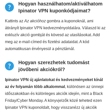
Hogyan használhatom/aktiválhatom
Ipinator VPN kuponkódjaimat?
Kattints az
Az akcióhoz
gombra a kuponoknál, ami
átirányít Ipinator VPN kedvezményoldalára. Válaszd ki az
exkluzív akció gombját és kövesd az utasításokat. Add
meg az e-mail-címed és fizetési adataidat. A kód
automatikusan érvényesül a pénztárnál.
Hogyan szerezhetek tudomást
jövőbeni akciókról?
Ipinator VPN új ajánlatokat és kedvezményeket kínál
az év folyamán több alkalommal
, különösen az ünnepi
időszakokban és különleges akciók idején, mint a Black
Friday/Cyber Monday. A könyvjelzők közé teheted ezen
Ipinator VPN kuponoldalt, hogy visszanézz új akciók