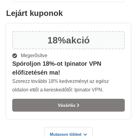
Lejárt kuponok
18%
akció
Megerősítve
Spóroljon 18%-ot Ipinator VPN
előfizetésén ma!
Szerezz további 18% kedvezményt az egész
oldalon ettől a kereskedőtől: Ipinator VPN.
Vásárlás
Mutasson többet