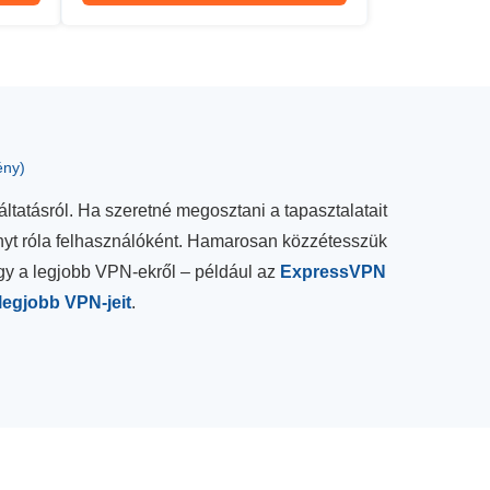
ény)
ltatásról. Ha szeretné megosztani a tapasztalatait
ényt róla felhasználóként. Hamarosan közzétesszük
gy a legjobb VPN-ekről – például az
ExpressVPN
legjobb VPN-jeit
.