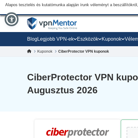
Alapos tesztelés és kutatómunka alapján írunk véleményt a beszállítókról,
Blog
Legjobb VPN-ek
Eszközök
Kuponok
Véle
Kuponok
CiberProtector VPN kuponok
CiberProtector VPN kupo
Augusztus 2026