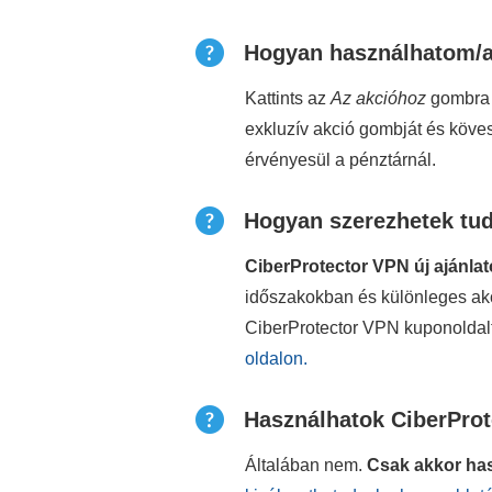
Hogyan használhatom/a
Kattints az
Az akcióhoz
gombra a
exkluzív akció gombját és köves
érvényesül a pénztárnál.
Hogyan szerezhetek tud
CiberProtector VPN új ajánla
időszakokban és különleges akc
CiberProtector VPN kuponoldalt
oldalon.
Használhatok CiberProt
Általában nem.
Csak akkor has