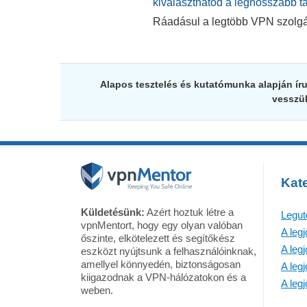
kiválaszthatod a leghosszabb t
Ráadásul a legtöbb VPN szolgált
Alapos tesztelés és kutatómunka alapján írun
vesszük
Kate
Küldetésünk:
Azért hoztuk létre a
Legut
vpnMentort, hogy egy olyan valóban
A leg
őszinte, elkötelezett és segítőkész
A leg
eszközt nyújtsunk a felhasználóinknak,
amellyel könnyedén, biztonságosan
A leg
kiigazodnak a VPN-hálózatokon és a
A leg
weben.