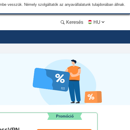
lembe vesszük. Némely szolgáltatók az anyavállalatunk tulajdonában állnak.
Keresés
HU
Promóció
ressVPN-