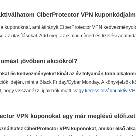
ktiválhatom CiberProtector VPN kuponkódjaim
 kuponoknál, ami átirányít CiberProtector VPN kedvezményold
d az utasításokat. Add meg az e-mail-címed és fizetési adataid
omást jövőbeni akciókról?
tokat és kedvezményeket kínál az év folyamán több alkalom
iók idején, mint a Black Friday/Cyber Monday. A könyvjelzők k
, hogy visszanézz új akciók miatt,
vagy keress további aktív 
ector VPN kuponokat egy már meglévő előfize
ználhatsz CiberProtector VPN kuponokat, amikor első alkal