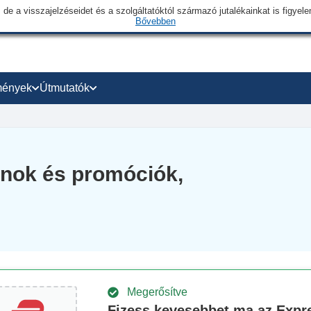
 de a visszajelzéseidet és a szolgáltatóktól származó jutalékainkat is figye
Bővebben
mények
Útmutatók
nok és promóciók,
Megerősítve
Fizess kevesebbet ma az Exp