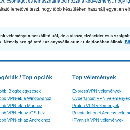
ávú csomagot és felhasználhatod hozzá a kedvezményt, hogy íg
ató lehetővé teszi, hogy több készüléken használj egyetlen elő
k véleményt a beszállítókról, de a visszajelzéseidet és a szolgál
. Némely szolgáltatók az anyavállalatunk tulajdonában állnak.
Bő
góriák / Top opciók
Top vélemények
óbbi Blogbejegyzések
ExpressVPN vélemények
jobb VPN-ek a Windowshoz
CyberGhost VPN vélemények
jobb VPN-ek a Machez
Proton VPN vélemények
jobb VPN-ek az iOS-hez
Private Internet Access véle
jobb VPN-ek az Androidhoz
IPVanish VPN vélemények