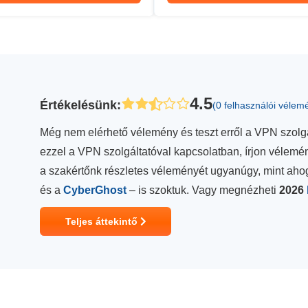
4.5
Értékelésünk
:
(0 felhasználói vélem
Még nem elérhető vélemény és teszt erről a VPN szolgá
ezzel a VPN szolgáltatóval kapcsolatban, írjon vélem
a szakértőnk részletes véleményét ugyanúgy, mint aho
és a
CyberGhost
– is szoktuk. Vagy megnézheti
2026
Teljes áttekintő