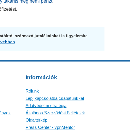
y takaríts meg némi pénzt
.
fizetést.
tatóktól származó jutalékainkat is figyelembe
vebben
Információk
Rólunk
Lépj kapcsolatba csapatunkkal
Adatvédelmi stratégia
mények
Általános Szerződési Feltételek
Oldaltérkép
Press Center - vpnMentor