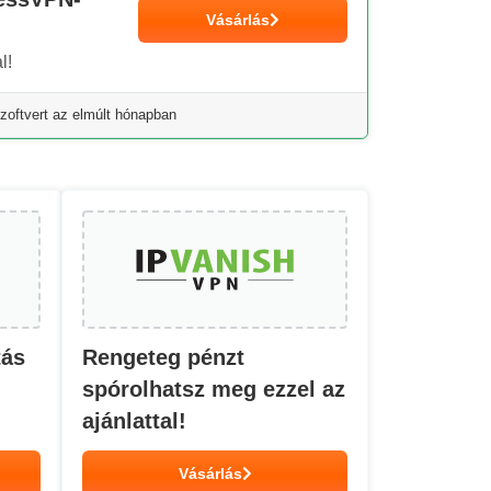
Vásárlás
l!
zoftvert az elmúlt hónapban
tás
Rengeteg pénzt
spórolhatsz meg ezzel az
ajánlattal!
Vásárlás