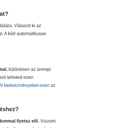
at?
alára. Válaszd ki az
at. A kód automatikusan
mal
, különösen az ünnepi
özé teheted ezen
VPN kedvezményeket ezen az
téshez?
ommal fizetsz elő.
Viszont