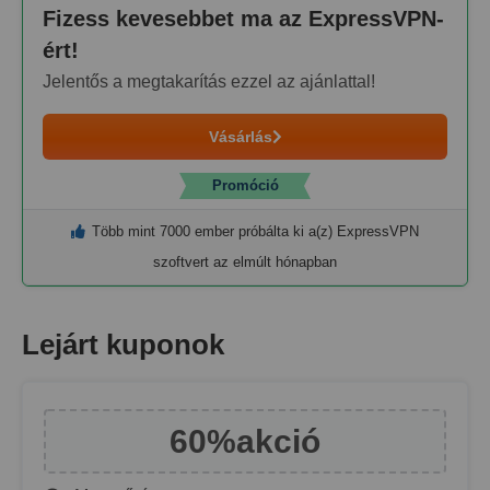
Fizess kevesebbet ma az ExpressVPN-
ért!
Jelentős a megtakarítás ezzel az ajánlattal!
Vásárlás
Promóció
Több mint 7000 ember próbálta ki a(z) ExpressVPN
szoftvert az elmúlt hónapban
Lejárt kuponok
60%
akció