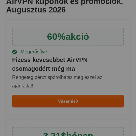
AirVPN kuponok és promóciók,
Augusztus 2026
60
%
akció
Megerősítve
Fizess kevesebbet AirVPN
csomagodért még ma
Rengeteg pénzt spórolhatsz meg ezzel az
ajánlattal!
Vásárlás
3.21
$
hónap