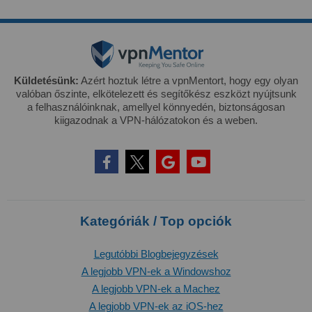
Küldetésünk:
Azért hoztuk létre a vpnMentort, hogy egy olyan
valóban őszinte, elkötelezett és segítőkész eszközt nyújtsunk
a felhasználóinknak, amellyel könnyedén, biztonságosan
kiigazodnak a VPN-hálózatokon és a weben.
Kategóriák / Top opciók
Legutóbbi Blogbejegyzések
A legjobb VPN-ek a Windowshoz
A legjobb VPN-ek a Machez
A legjobb VPN-ek az iOS-hez