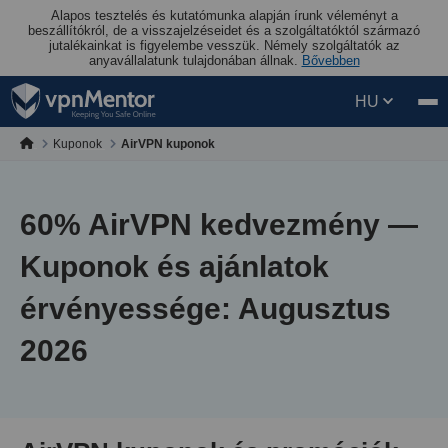
Alapos tesztelés és kutatómunka alapján írunk véleményt a
beszállítókról, de a visszajelzéseidet és a szolgáltatóktól származó
jutalékainkat is figyelembe vesszük. Némely szolgáltatók az
anyavállalatunk tulajdonában állnak.
Bővebben
HU
Kuponok
AirVPN kuponok
60
% AirVPN kedvezmény —
Kuponok és ajánlatok
érvényessége: Augusztus
2026