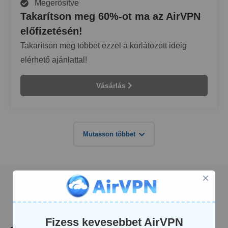
Megerősítve
Takarítson meg 60%-ot ma az AirVPN
előfizetésén!
Takarítson meg többet ezzel a korlátozott ideig
elérhető ajánlattal!
Vásárlás
Mutasson többet
Fizess kevesebbet AirVPN