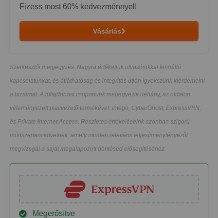
Fizess most
60
% kedvezménnyel!
Vásárlás
Szerkesztői megjegyzés: Nagyra értékeljük olvasóinkkal fennálló
kapcsolatunkat, és átláthatóság és integritás útján igyekszünk kiérdemelni
a bizalmat. A tulajdonosi csoportunk megegyezik néhány, az oldalon
véleményezett piacvezető termékével: Intego, CyberGhost, ExpressVPN,
és Private Internet Access. Részletes értékeléseink azonban szigorú
módszertant követnek, amely minden releváns teljesítménytényezőt
megvizsgál a saját megalapozott döntésed elősegítéséhez.
Megerősítve