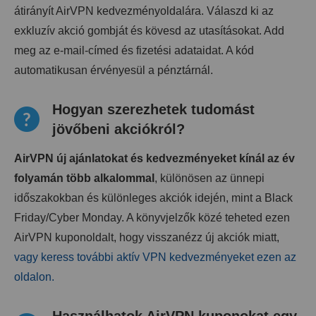
átirányít AirVPN kedvezményoldalára. Válaszd ki az
exkluzív akció gombját és kövesd az utasításokat. Add
meg az e-mail-címed és fizetési adataidat. A kód
automatikusan érvényesül a pénztárnál.
Hogyan szerezhetek tudomást
jövőbeni akciókról?
AirVPN új ajánlatokat és kedvezményeket kínál az év
folyamán több alkalommal
, különösen az ünnepi
időszakokban és különleges akciók idején, mint a Black
Friday/Cyber Monday. A könyvjelzők közé teheted ezen
AirVPN kuponoldalt, hogy visszanézz új akciók miatt,
vagy keress további aktív VPN kedvezményeket ezen az
oldalon.