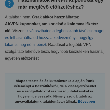
Használhatok AirVPN kuponokat egy
már meglévő előfizetéshez?
Általában nem.
Csak akkor használhatsz
AirVPN kuponokat, amikor első alkalommal fizetsz
elő.
Viszont
kiválaszthatod a leghosszabb távú csomagot
és felhasználhatod hozzá a kedvezményt, hogy így
takaríts meg némi pénzt
. Ráadásul a legtöbb VPN
szolgáltató lehetővé teszi, hogy több készüléken használj
egyetlen előfizetést.
Alapos tesztelés és kutatómunka alapján írunk
véleményt a beszállítókról, de a visszajelzéseidet
és a szolgáltatóktól származó jutalékainkat is
figyelembe vesszük. Némely szolgáltatók az
anyavállalatunk tulajdonában állnak.
Bővebben