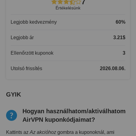
7
Értékelésünk
Legjobb kedvezmény
60
%
Legjobb ár
3.21
$
Ellenőrzött kuponok
3
Utolsó frissítés
2026.08.06.
GYIK
Hogyan használhatom/aktiválhatom
AirVPN kuponkódjaimat?
Kattints az
Az akcióhoz
gombra a kuponoknál, ami