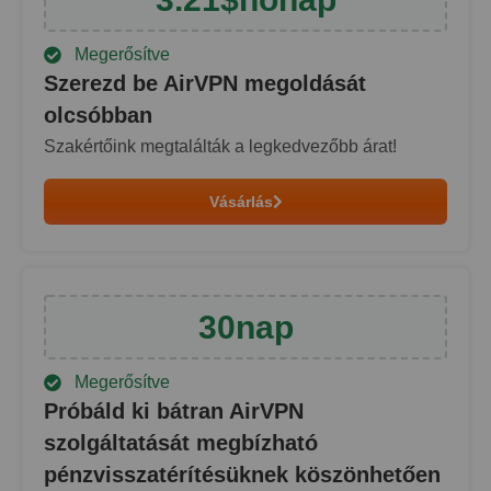
Megerősítve
Szerezd be AirVPN megoldását
olcsóbban
Szakértőink megtalálták a legkedvezőbb árat!
Vásárlás
30
nap
Megerősítve
Próbáld ki bátran AirVPN
szolgáltatását megbízható
pénzvisszatérítésüknek köszönhetően