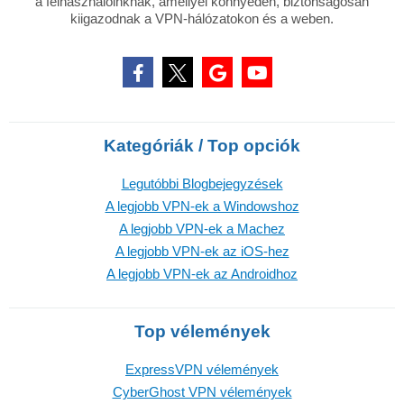
a felhasználóinknak, amellyel könnyedén, biztonságosan
kiigazodnak a VPN-hálózatokon és a weben.
Kategóriák / Top opciók
Legutóbbi Blogbejegyzések
A legjobb VPN-ek a Windowshoz
A legjobb VPN-ek a Machez
A legjobb VPN-ek az iOS-hez
A legjobb VPN-ek az Androidhoz
Top vélemények
ExpressVPN vélemények
CyberGhost VPN vélemények