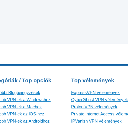
góriák / Top opciók
Top vélemények
óbbi Blogbejegyzések
ExpressVPN vélemények
jobb VPN-ek a Windowshoz
CyberGhost VPN vélemények
jobb VPN-ek a Machez
Proton VPN vélemények
jobb VPN-ek az iOS-hez
Private Internet Access véle
jobb VPN-ek az Androidhoz
IPVanish VPN vélemények