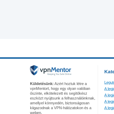
Kate
Legut
Küldetésünk:
Azért hoztuk létre a
vpnMentort, hogy egy olyan valóban
A leg
őszinte, elkötelezett és segítőkész
A leg
eszközt nyújtsunk a felhasználóinknak,
A leg
amellyel könnyedén, biztonságosan
kiigazodnak a VPN-hálózatokon és a
A leg
weben.