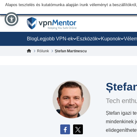
Alapos tesztelés és kutatómunka alapján írunk véleményt a beszállítókról,
Blog
Legjobb VPN-ek
Eszközök
Kuponok
Véle
Rólunk
Ștefan Martinescu
Ștefa
Tech enthu
Ștefan igazi t
mindenkinek j
elidegeníthete