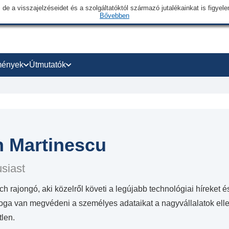
 de a visszajelzéseidet és a szolgáltatóktól származó jutalékainkat is figye
Bővebben
mények
Útmutatók
n Martinescu
siast
ech rajongó, aki közelről követi a legújabb technológiai híreket é
oga van megvédeni a személyes adataikat a nagyvállalatok elle
tlen.