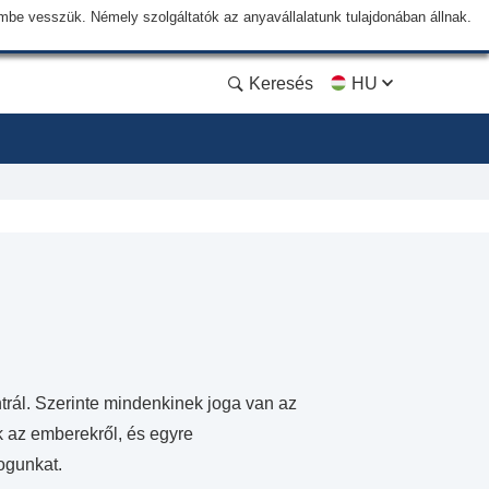
lembe vesszük. Némely szolgáltatók az anyavállalatunk tulajdonában állnak.
Keresés
HU
trál. Szerinte mindenkinek joga van az
k az emberekről, és egyre
ogunkat.