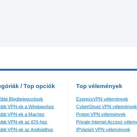
góriák / Top opciók
Top vélemények
óbbi Blogbejegyzések
ExpressVPN vélemények
jobb VPN-ek a Windowshoz
CyberGhost VPN vélemények
jobb VPN-ek a Machez
Proton VPN vélemények
jobb VPN-ek az iOS-hez
Private Internet Access véle
jobb VPN-ek az Androidhoz
IPVanish VPN vélemények