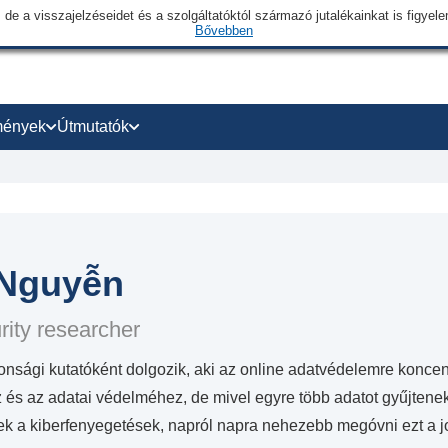
 de a visszajelzéseidet és a szolgáltatóktól származó jutalékainkat is figye
Bővebben
mények
Útmutatók
 Nguyễn
ity researcher
onsági kutatóként dolgozik, aki az online adatvédelemre koncen
 és az adatai védelméhez, de mivel egyre több adatot gyűjtene
k a kiberfenyegetések, napról napra nehezebb megóvni ezt a j