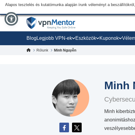
Alapos tesztelés és kutatómunka alapján írunk véleményt a beszállítókról,
Blog
Legjobb VPN-ek
Eszközök
Kuponok
Véle
Rólunk
Minh Nguyễn
Minh
Cybersecur
Minh kiberbizt
anonimitáshoz
veszélyesebbe