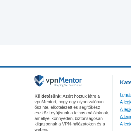
Kate
Legut
Küldetésünk:
Azért hoztuk létre a
vpnMentort, hogy egy olyan valóban
A leg
őszinte, elkötelezett és segítőkész
A leg
eszközt nyújtsunk a felhasználóinknak,
A leg
amellyel könnyedén, biztonságosan
kiigazodnak a VPN-hálózatokon és a
A leg
weben.