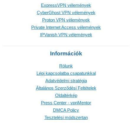
ExpressVPN vélemények
CyberGhost VPN vélemények
Proton VPN vélemények
Private Internet Access vélemények
IPVanish VPN vélemények
Információk
Rólunk
Lépj kapcsolatba csapatunkkal
Adatvédelmi stratégia
Általános Szerződési Feltételek
Oldaltérkép
Press Center - vpnMentor
DMCA Policy
Tesztelési módszertan