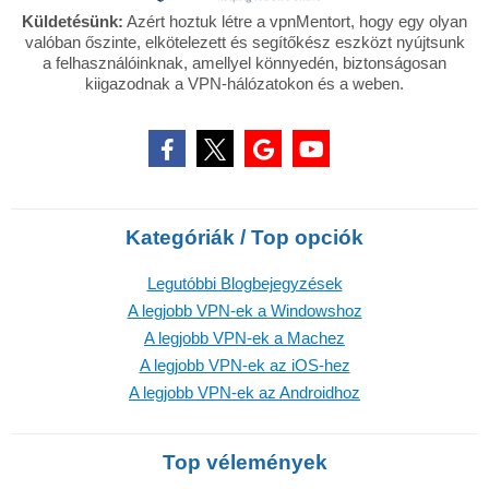
Küldetésünk:
Azért hoztuk létre a vpnMentort, hogy egy olyan
valóban őszinte, elkötelezett és segítőkész eszközt nyújtsunk
a felhasználóinknak, amellyel könnyedén, biztonságosan
kiigazodnak a VPN-hálózatokon és a weben.
Kategóriák / Top opciók
Legutóbbi Blogbejegyzések
A legjobb VPN-ek a Windowshoz
A legjobb VPN-ek a Machez
A legjobb VPN-ek az iOS-hez
A legjobb VPN-ek az Androidhoz
Top vélemények